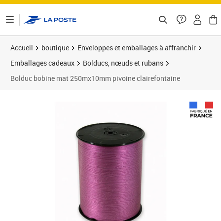
ontenu de la page
Accueil
boutique
Enveloppes et emballages à affranchir
Emballages cadeaux
Bolducs, nœuds et rubans
Bolduc bobine mat 250mx10mm pivoine clairefontaine
Prix 9,80€
Prix 1