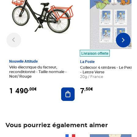
Livraison offerte
Nouvelle Attitude
La Poste
Vélo électrique du facteur,
Collector 4 timbres - Le Petit P
reconditionné - Taille normale -
- Lettre Verte
Noir/ Rouge
20g / France
1 490
7
,00€
,50€
Ajouter au panier
Vous pourriez également aimer