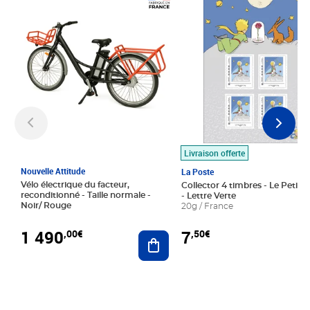
Prix 1 490,00€
Prix 7,50€
Livraison offerte
Nouvelle Attitude
La Poste
Vélo électrique du facteur,
Collector 4 timbres - Le Petit P
reconditionné - Taille normale -
- Lettre Verte
Noir/ Rouge
20g / France
1 490
7
,00€
,50€
Ajouter au panier