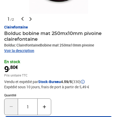
1
/2
Clairefontaine
Bolduc bobine mat 250mx10mm pivoine
clairefontaine
Bolduc ClairefontaineBobine mat 250mx10mm pivoine
Voir la description
En stock
9
,80€
Prix unitaire TTC
Vendu et expédié par
Stock-Bureau
4.59/5
(330)
Expédié sous 10 jours, frais de port à partir de 5,49 €
Quantité : 1
Quantité