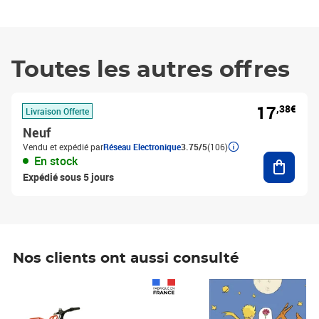
Toutes les autres offres
17
,38€
Livraison Offerte
Neuf
Vendu et expédié par
Réseau Electronique
3.75/5
(106)
Ajouter
En stock
Expédié sous 5 jours
Nos clients ont aussi consulté
Prix 1 490,00€
Prix 7,50€