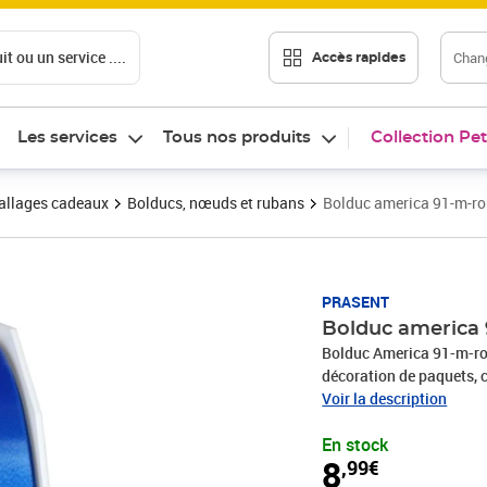
t ou un service ....
Chang
Accès rapides
Les services
Tous nos produits
Collection Pet
llages cadeaux
Bolducs, nœuds et rubans
Bolduc america 91-m-ro
Prix 8,99€
PRASENT
Bolduc america 
Bolduc America 91-m-ro
décoration de paquets, c
produits sont fabriqués
Voir la description
recyclés. Pour toutes le
En stock
une communion, Noël, l
8
,99€
rend rapidement les emb