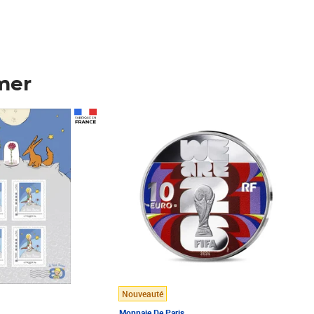
mer
Prix 148,00€
Nouveauté
Monnaie De Paris