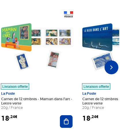
Prix 18,24€
Prix 18,24€
Livraison offerte
Livraison offerte
La Poste
La Poste
Carnet de 12 timbres - Maman dans l'art -
Carnet de 12 timbres - Le bl
Lettre verte
Lettre verte
20g / France
20g / France
18
18
,24€
,24€
r au panier
Ajouter au panier