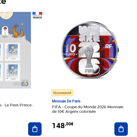
té
Prix 148,00€
Nouveauté
Monnaie De Paris
 - Le Petit Prince -
FIFA – Coupe du Monde 2026 Monnaie
de 10€ Argent colorisée
148
,00€
Ajouter au panier
Ajoute