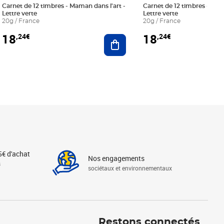
Carnet de 12 timbres - Maman dans l'art -
Carnet de 12 timbres - Le bl
Lettre verte
Lettre verte
20g / France
20g / France
18
18
,24€
,24€
r au panier
Ajouter au panier
5€ d'achat
Nos engagements
s
sociétaux et environnementaux
Linkedin
Instagram
X
Tiktok
Facebook
Youtube
Threads
Restons connectés