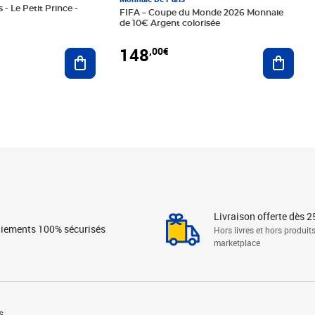
 - Le Petit Prince -
FIFA – Coupe du Monde 2026 Monnaie
de 10€ Argent colorisée
148
,00€
Ajouter au panier
Ajoute
Livraison offerte dès 2
iements 100% sécurisés
Hors livres et hors produit
marketplace
s