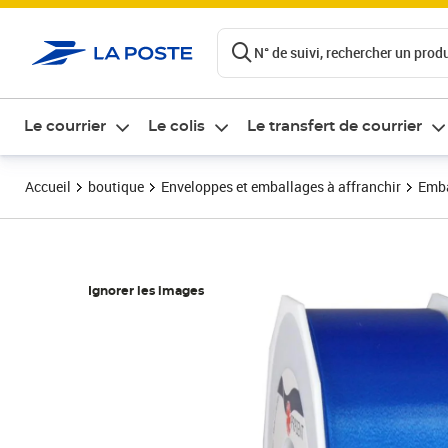
ontenu de la page
N° de suivi, rechercher un produi
Le courrier
Le colis
Le transfert de courrier
Accueil
boutique
Enveloppes et emballages à affranchir
Emba
Ignorer les images