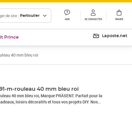
er de site :
Particulier
AIDE
SE CONNECTER
PANIER
Laposte.net
it Prince
uleau 40 mm bleu roi
91-m-rouleau 40 mm bleu roi
uleau 40 mm bleu roi, Marque PRÄSENT. Parfait pour la
adeaux, loisirs décoratifs et tous vos projets DIY. Nos
 en Allemagne et sont composés à 100% de matériaux
s occasions : que ce soit pour un anniversaire, un baptême,
e Nouvel An ou même pour Pâques – ce fabuleux accessoire
allages cadeaux beaux et attrayants.