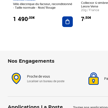
Collector 4 timbres
Vélo électrique du facteur, reconditionné
Lettre Verte
- Taille normale - Noir/ Rouge
20g / France
1 490
7
,00€
,50€
Ajouter au panier
Nos Engagements
Proche de vous
Pa
Localiser un bureau de poste
Applications La Poste
Toutes nos application