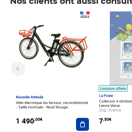
Nos clients ont aussi consul
Prix 1 490,00€
Prix 7,50€
Livraison offerte
La Poste
Nouvelle Attitude
Collector 4 timbres
Vélo électrique du facteur, reconditionné
Lettre Verte
- Taille normale - Noir/ Rouge
20g / France
1 490
7
,00€
,50€
Ajouter au panier