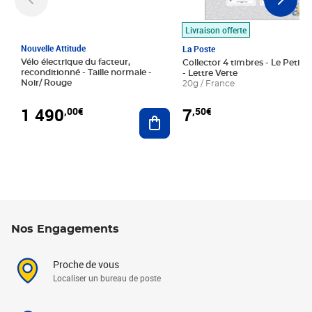
Livraison offerte
Nouvelle Attitude
La Poste
Vélo électrique du facteur,
Collector 4 timbres - Le Petit P
reconditionné - Taille normale -
- Lettre Verte
Noir/ Rouge
20g / France
1 490
7
,00€
,50€
Ajouter au panier
Nos Engagements
Proche de vous
Localiser un bureau de poste