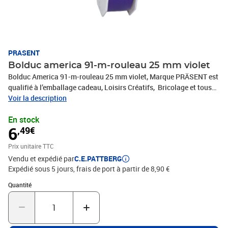
PRASENT
Bolduc america 91-m-rouleau 25 mm violet
Bolduc America 91-m-rouleau 25 mm violet, Marque PRÄSENT est
qualifié à l’emballage cadeau, Loisirs Créatifs, Bricolage et tous
vos projets DIY. Le ruban décoratif est produit en Allemagne et le
Voir la description
bobine consiste en 100 % matériaux recyclés. Le ruban cadeau est
En stock
parfait pour les différents thèmes de commerces et occasions,
6
,49€
comme Noël, anniversaire, mariage, Saint-Valentin ou Pâques.
Laissez-vous inspirer de la diversité de produits de C.E.PATTBERG
Prix unitaire TTC
et constatez par vous-même les nombreux avantages de la qualité
Vendu et expédié par
C.E.PATTBERG
fabriqué en Allemagne.
Expédié sous 5 jours, frais de port à partir de 8,90 €
Quantité : 1
Quantité