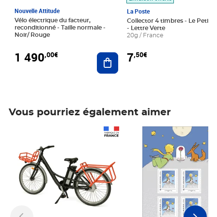
Nouvelle Attitude
La Poste
Vélo électrique du facteur,
Collector 4 timbres - Le Petit P
reconditionné - Taille normale -
- Lettre Verte
Noir/ Rouge
20g / France
1 490
7
,00€
,50€
Ajouter au panier
Vous pourriez également aimer
Prix 1 490,00€
Prix 7,50€