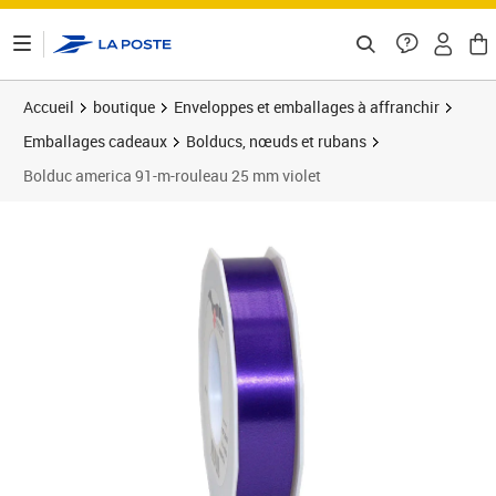
ontenu de la page
Accueil
boutique
Enveloppes et emballages à affranchir
Emballages cadeaux
Bolducs, nœuds et rubans
Bolduc america 91-m-rouleau 25 mm violet
Prix 6,49€