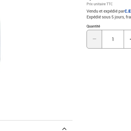
nombreux avantages de l
Prix unitaire TTC
Vendu et expédié par
C.
Expédié sous 5 jours, fra
Quantité : 1
Quantité