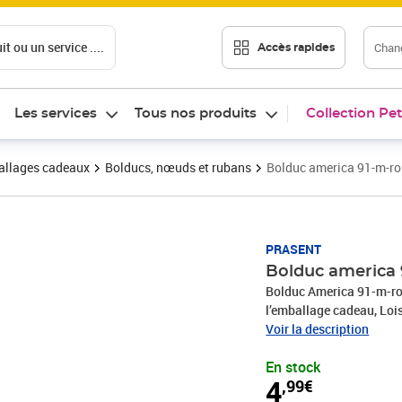
t ou un service ....
Chang
Accès rapides
Les services
Tous nos produits
Collection Pet
llages cadeaux
Bolducs, nœuds et rubans
Bolduc america 91-m-ro
Prix 4,99€
PRASENT
Bolduc america 
Bolduc America 91-m-ro
l’emballage cadeau, Lois
décoratif est produit en
Voir la description
Le ruban cadeau est par
En stock
comme Noël, anniversair
4
,99€
de la diversité de prod