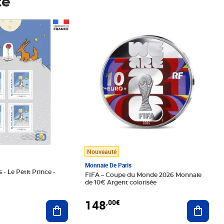
té
Prix 148,00€
Nouveauté
Monnaie De Paris
 - Le Petit Prince -
FIFA – Coupe du Monde 2026 Monnaie
de 10€ Argent colorisée
148
,00€
Ajouter au panier
Ajoute