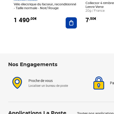
Collector 4 timbres
Vélo électrique du facteur, reconditionné
Lettre Verte
- Taille normale - Noir/ Rouge
20g / France
1 490
7
,00€
,50€
Ajouter au panier
Nos Engagements
Proche de vous
Pa
Localiser un bureau de poste
Applications La Poste
Toutes nos application