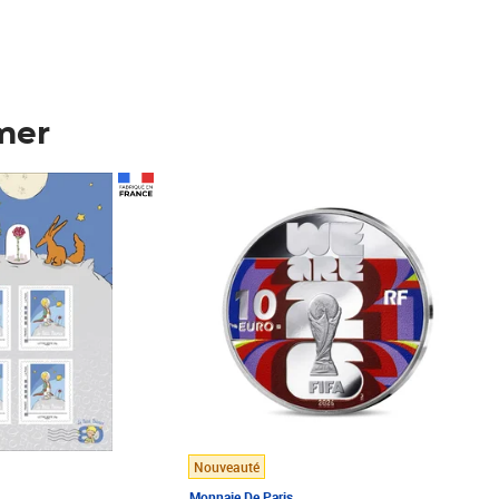
mer
Prix 148,00€
Nouveauté
Monnaie De Paris