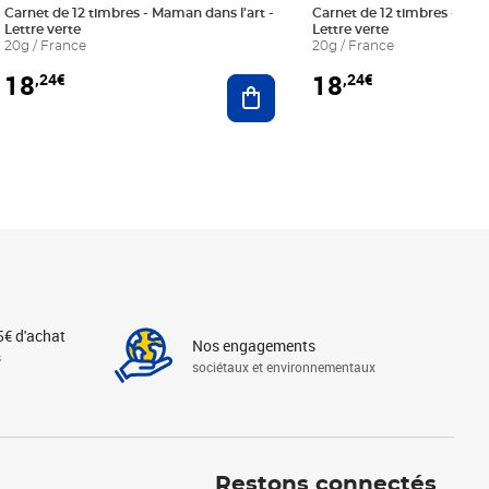
Carnet de 12 timbres - Maman dans l'art -
Carnet de 12 timbres - Le bl
Lettre verte
Lettre verte
20g / France
20g / France
18
18
,24€
,24€
r au panier
Ajouter au panier
5€ d'achat
Nos engagements
s
sociétaux et environnementaux
Linkedin
Instagram
X
Tiktok
Facebook
Youtube
Threads
Restons connectés