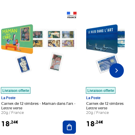
Prix 18,24€
Prix 18,24€
Livraison offerte
Livraison offerte
La Poste
La Poste
Carnet de 12 timbres - Maman dans l'art -
Carnet de 12 timbres - Le bl
Lettre verte
Lettre verte
20g / France
20g / France
18
18
,24€
,24€
r au panier
Ajouter au panier