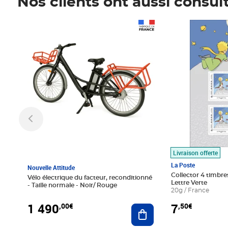
Nos clients ont aussi consul
Prix 1 490,00€
Prix 7,50€
Livraison offerte
La Poste
Nouvelle Attitude
Collector 4 timbres
Vélo électrique du facteur, reconditionné
Lettre Verte
- Taille normale - Noir/ Rouge
20g / France
1 490
7
,00€
,50€
Ajouter au panier