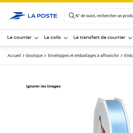
ontenu de la page
N° de suivi, rechercher un produi
Le courrier
Le colis
Le transfert de courrier
Accueil
boutique
Enveloppes et emballages à affranchir
Emba
Ignorer les images