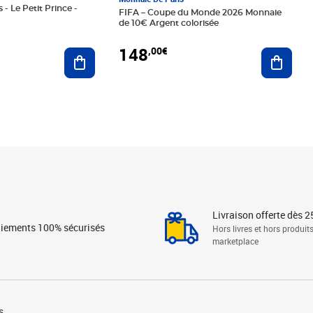
 - Le Petit Prince -
FIFA – Coupe du Monde 2026 Monnaie
de 10€ Argent colorisée
148
,00€
Ajouter au panier
Ajoute
Livraison offerte dès 2
iements 100% sécurisés
Hors livres et hors produit
marketplace
s