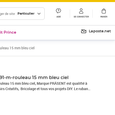
er de site :
Particulier
AIDE
SE CONNECTER
PANIER
Laposte.net
it Prince
uleau 15 mm bleu ciel
91-m-rouleau 15 mm bleu ciel
uleau 15 mm bleu ciel, Marque PRÄSENT est qualifié à
irs Créatifs, Bricolage et tous vos projets DIY. Le ruban
 Allemagne et le bobine consiste en 100 % matériaux recyclés.
fait pour les différents thèmes de commerces et occasions,
e, mariage, Saint-Valentin ou Pâques. Laissez-vous inspirer
uits de C.E.PATTBERG et constatez par vous-même les