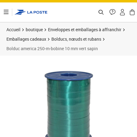
ontenu de la page
Accueil
boutique
Enveloppes et emballages à affranchir
Emballages cadeaux
Bolducs, nœuds et rubans
Bolduc america 250-m-bobine 10 mm vert sapin
Prix 4,49€
Prix 1