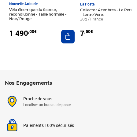
Nouvelle Attitude
La Poste
Vélo électrique du facteur,
Collector 4 timbres - Le Petit P
reconditionné - Taille normale -
- Lettre Verte
Noir/ Rouge
20g / France
1 490
7
,00€
,50€
Ajouter au panier
Nos Engagements
Proche de vous
Localiser un bureau de poste
Paiements 100% sécurisés