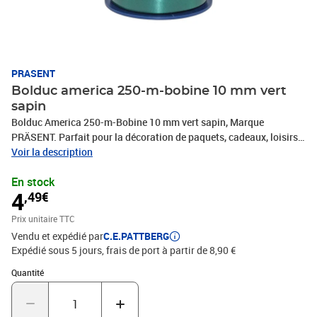
PRASENT
Bolduc america 250-m-bobine 10 mm vert
sapin
Bolduc America 250-m-Bobine 10 mm vert sapin, Marque
PRÄSENT. Parfait pour la décoration de paquets, cadeaux, loisirs
décoratifs et tous vos projets DIY. Nos produits sont fabriqués en
Voir la description
Allemagne et sont composés à 100% de matériaux recyclés. Pour
En stock
toutes les occasions : que ce soit pour un anniversaire, un
4
,49€
baptême, une communion, Noël, le Nouvel An ou même pour
Pâques – ce fabuleux accessoire rend rapidement les emballages
Prix unitaire TTC
cadeaux beaux et attrayants.
Vendu et expédié par
C.E.PATTBERG
Expédié sous 5 jours, frais de port à partir de 8,90 €
Quantité : 1
Quantité