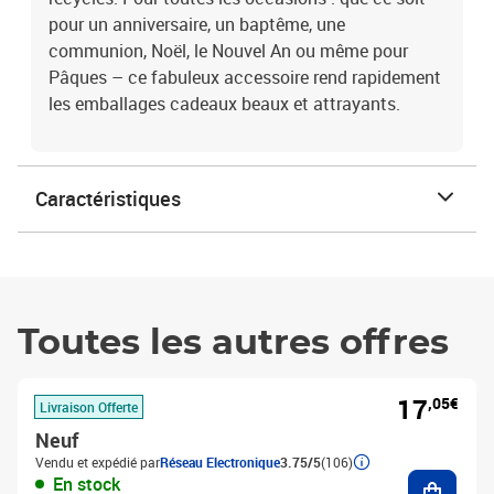
pour un anniversaire, un baptême, une
communion, Noël, le Nouvel An ou même pour
Pâques – ce fabuleux accessoire rend rapidement
les emballages cadeaux beaux et attrayants.
Caractéristiques
Toutes les autres offres
17
,05€
Livraison Offerte
Neuf
Vendu et expédié par
Réseau Electronique
3.75/5
(106)
Ajouter
En stock