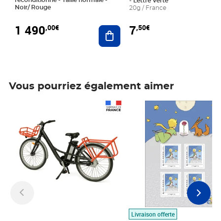
- Lettre Verte
Noir/ Rouge
20g / France
1 490
7
,00€
,50€
Ajouter au panier
Vous pourriez également aimer
Prix 1 490,00€
Prix 7,50€
Livraison offerte