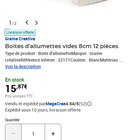
1
/2
Livraison offerte
Graine Creative
Boites d'allumettes vides 8cm 12 pièces
Type de produit : Boite d'allumetteMarque : Graine
créativeRéférence Interne : 22171Couleur : BlancMatériau :
PapierConditionnement : 12 boitesDimensions : 8 X 5 X 3,5
Voir la description
cmExpédié de France par notre entrepot Lyonnais
En stock
15
,87€
Prix unitaire TTC
Vendu et expédié par
MegaCrea
4.54/5
(52)
Expédié sous 10 jours
livraison offerte
Quantité : 1
Quantité