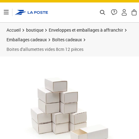
ontenu de la page
Accueil
boutique
Enveloppes et emballages à affranchir
Emballages cadeaux
Boîtes cadeaux
Boites d'allumettes vides 8cm 12 pièces
Prix 15,87€
Prix 3
Prix 4