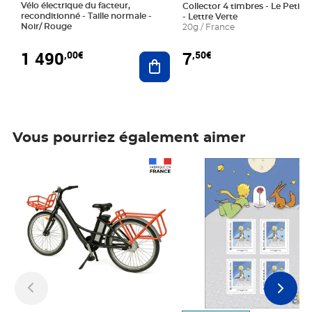
Vélo électrique du facteur,
Collector 4 timbres - Le Petit P
reconditionné - Taille normale -
- Lettre Verte
Noir/ Rouge
20g / France
1 490
7
,00€
,50€
Ajouter au panier
Vous pourriez également aimer
Prix 1 490,00€
Prix 7,50€