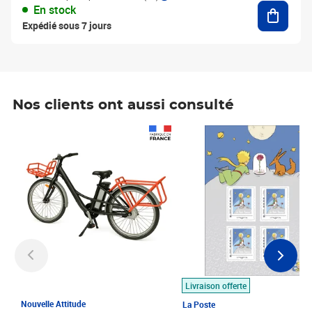
Ajouter
En stock
Expédié sous 7 jours
Nos clients ont aussi consulté
Prix 1 490,00€
Prix 7,50€
Livraison offerte
Nouvelle Attitude
La Poste