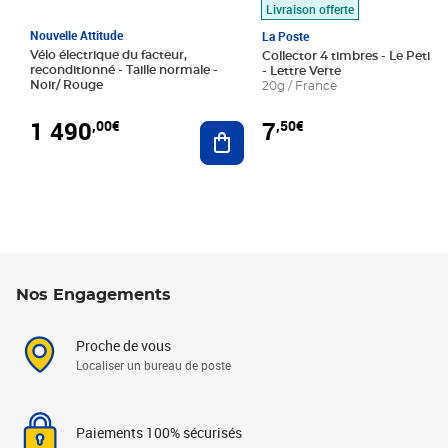
Livraison offerte
Nouvelle Attitude
La Poste
Vélo électrique du facteur,
Collector 4 timbres - Le Petit P
reconditionné - Taille normale -
- Lettre Verte
Noir/ Rouge
20g / France
1 490
7
,00€
,50€
Ajouter au panier
Nos Engagements
Proche de vous
Localiser un bureau de poste
Paiements 100% sécurisés