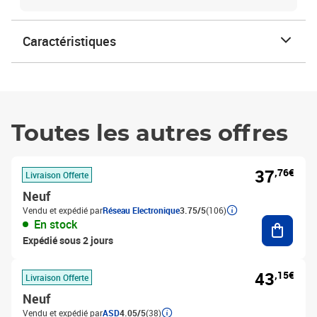
Caractéristiques
Toutes les autres offres
37
,76€
Livraison Offerte
Neuf
Vendu et expédié par
Réseau Electronique
3.75/5
(106)
Ajouter
En stock
Expédié sous 2 jours
43
,15€
Livraison Offerte
Neuf
Vendu et expédié par
ASD
4.05/5
(38)