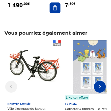
1 490
7
,00€
,50€
Ajouter au panier
Vous pourriez également aimer
Prix 1 490,00€
Prix 7,50€
Livraison offerte
Nouvelle Attitude
La Poste
Vélo électrique du facteur,
Collector 4 timbres - Le Petit P