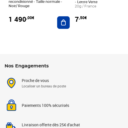
reconditionné - Taille normale -
- Lettre Verte
Noir/ Rouge
20g / France
1 490
7
,00€
,50€
Ajouter au panier
Nos Engagements
Proche de vous
Localiser un bureau de poste
Paiements 100% sécurisés
Livraison offerte dès 25€ d'achat