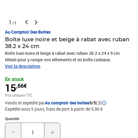
1
/3
Au Comptoir Des Boîtes
Boîte luxe noire et beige à rabat avec ruban
38.2 x 24 cm
Boîte luxe noire et beige à rabat avec ruban 38.2 x 24 x 9 cm.
Idéale pour y ranger vos vêtements et en boîte cadeaux.
Voir la description
En stock
15
,66€
Prix unitaire TTC
Vendu et expédié par
Au comptoir des boîtes
5/5
(3)
Expédié sous 5 jours, frais de port à partir de 5,90 €
Quantité : 1
Quantité