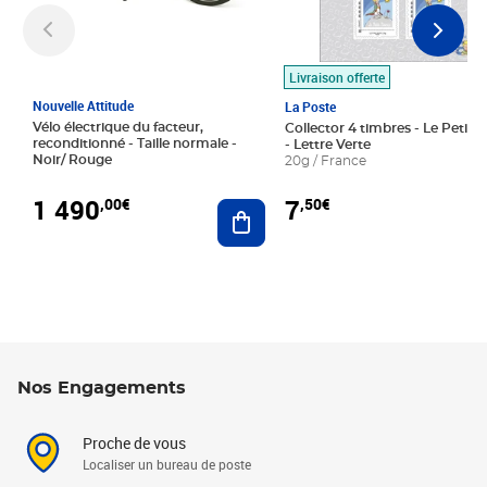
Livraison offerte
Nouvelle Attitude
La Poste
Vélo électrique du facteur,
Collector 4 timbres - Le Petit P
reconditionné - Taille normale -
- Lettre Verte
Noir/ Rouge
20g / France
1 490
7
,00€
,50€
Ajouter au panier
Nos Engagements
Proche de vous
Localiser un bureau de poste