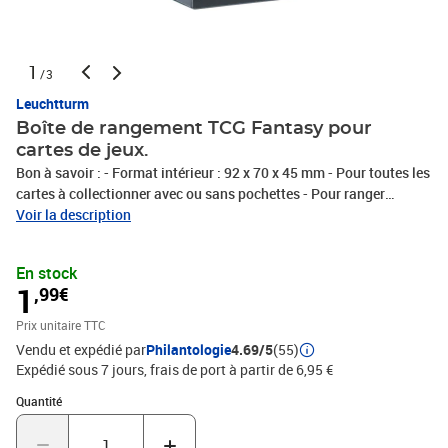
1
/3
Leuchtturm
Boîte de rangement TCG Fantasy pour
cartes de jeux.
Bon à savoir : - Format intérieur : 92 x 70 x 45 mm - Pour toutes les
cartes à collectionner avec ou sans pochettes - Pour ranger
jusqu'à 100 cartes avec pochettes - Parfaitement adapté pour
Voir la description
Leuchtturm TCG pochettes PRO 67 x 92 mm (Réf. LE 369932) -
Matériel déperlant pour une protection optimale
En stock
1
,99€
Prix unitaire TTC
Vendu et expédié par
Philantologie
4.69/5
(55)
Expédié sous 7 jours, frais de port à partir de 6,95 €
Quantité : 1
Quantité