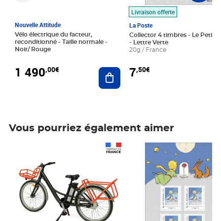
Livraison offerte
Nouvelle Attitude
La Poste
Vélo électrique du facteur,
Collector 4 timbres - Le Petit P
reconditionné - Taille normale -
- Lettre Verte
Noir/ Rouge
20g / France
1 490
7
,00€
,50€
Ajouter au panier
Vous pourriez également aimer
Prix 1 490,00€
Prix 7,50€