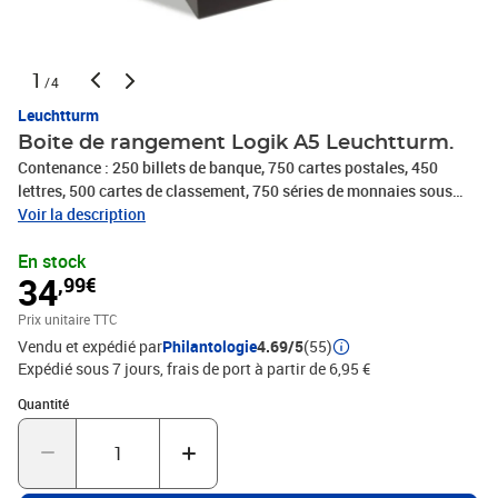
1
/4
Leuchtturm
Boite de rangement Logik A5 Leuchtturm.
Contenance : 250 billets de banque, 750 cartes postales, 450
lettres, 500 cartes de classement, 750 séries de monnaies sous
blister etc. Format extérieur : 230 x 173 x 267 mm.
Voir la description
En stock
34
,99€
Prix unitaire TTC
Vendu et expédié par
Philantologie
4.69/5
(55)
Expédié sous 7 jours, frais de port à partir de 6,95 €
Quantité : 1
Quantité