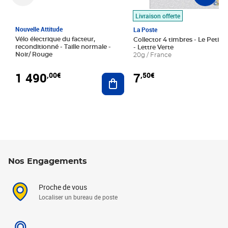
Livraison offerte
Nouvelle Attitude
La Poste
Vélo électrique du facteur,
Collector 4 timbres - Le Petit P
reconditionné - Taille normale -
- Lettre Verte
Noir/ Rouge
20g / France
1 490
7
,00€
,50€
Ajouter au panier
Nos Engagements
Proche de vous
Localiser un bureau de poste