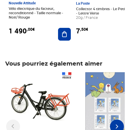
Nouvelle Attitude
La Poste
Vélo électrique du facteur,
Collector 4 timbres - Le Petit P
reconditionné - Taille normale -
- Lettre Verte
Noir/ Rouge
20g / France
1 490
7
,00€
,50€
Ajouter au panier
Vous pourriez également aimer
Prix 1 490,00€
Prix 7,50€