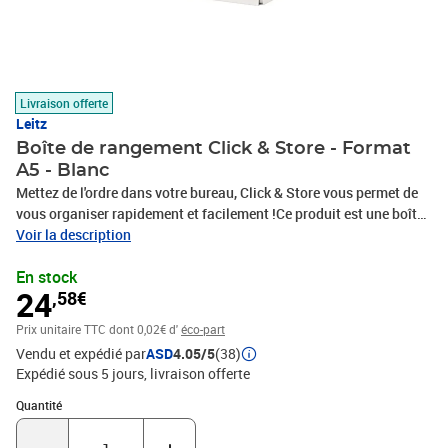
Livraison offerte
Leitz
Boîte de rangement Click & Store - Format
A5 - Blanc
Mettez de l'ordre dans votre bureau, Click & Store vous permet de
vous organiser rapidement et facilement !Ce produit est une boîte
de rangement transportable universelle pour documents A5 avec
Voir la description
surface laminée et éléments d'angles en métal pour une protection
En stock
efficace. Le porte-étiquette simplifie le classement. Montage par
24
,58€
bouton pression. Pliable pour un rangement peu encombrant
lorsqu'elle n'est pas utilisée. Design moderne et contemporain our
Prix unitaire TTC
dont 0,02€ d'
éco-part
apporter une touche esthétique au bureau ou à la maison.La
Vendu et expédié par
ASD
4.05/5
(38)
finition PP laquée confère à cette boîte un aspect de qualité
Expédié sous 5 jours
livraison offerte
supérieure, pour une utilisation durable et une élimination facile
de la poussièrePorte-étiquette pour un classement aisé.Poignées
Quantité : 1
Quantité
en métal solides pour un transport aisé.Boîte pliable et facile à
assembler.Livrée à plat sous film pour un stockage gain de