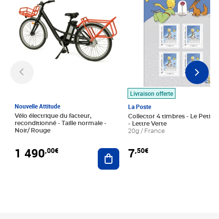
Livraison offerte
Nouvelle Attitude
La Poste
Vélo électrique du facteur,
Collector 4 timbres - Le Petit P
reconditionné - Taille normale -
- Lettre Verte
Noir/ Rouge
20g / France
1 490
7
,00€
,50€
Ajouter au panier