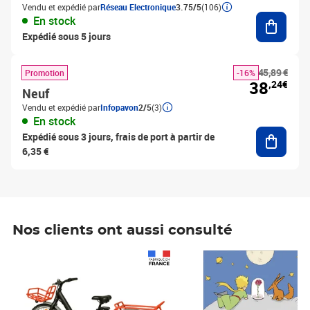
Vendu et expédié par
Réseau Electronique
3.75/5
(106)
Ajouter
En stock
Expédié sous 5 jours
45,89 €
Promotion
-16%
38
,24€
Neuf
Vendu et expédié par
Infopavon
2/5
(3)
En stock
Ajouter
Expédié sous 3 jours, frais de port à partir de
6,35 €
Nos clients ont aussi consulté
Prix 1 490,00€
Prix 7,50€