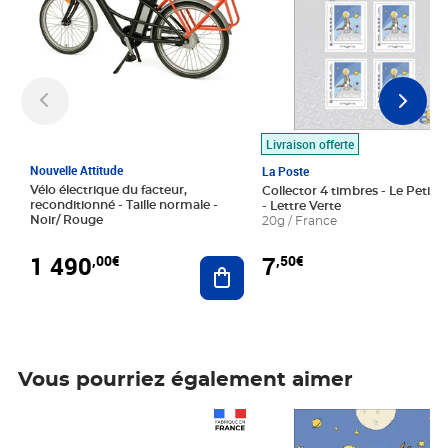
Livraison offerte
Nouvelle Attitude
La Poste
Vélo électrique du facteur,
Collector 4 timbres - Le Petit P
reconditionné - Taille normale -
- Lettre Verte
Noir/ Rouge
20g / France
1 490
7
,00€
,50€
Ajouter au panier
Vous pourriez également aimer
Prix 1 490,00€
Prix 7,50€