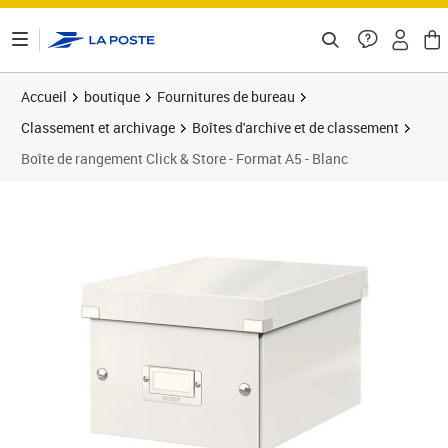
ontenu de la page
Accueil
boutique
Fournitures de bureau
Classement et archivage
Boîtes d'archive et de classement
Boîte de rangement Click & Store - Format A5 - Blanc
Prix 24,58€
Prix 2
Prix 2
Prix b
Prix 3