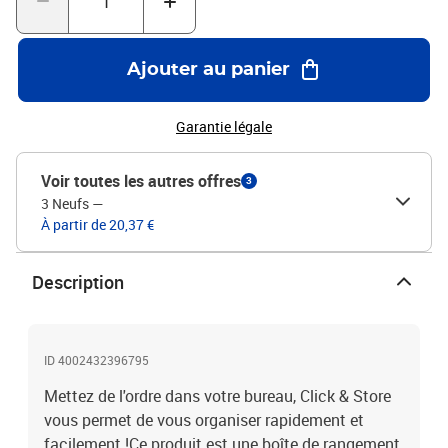
place".Dimensions : 21,6 x 28,2 x 16 cm Couleur : BlancCapacité :
3,5 kg / volume : 7,4 l"
Ajouter au panier
Garantie légale
Voir toutes les autres offres
3
3 Neufs
—
À partir de 20,37 €
Description
ID 4002432396795
Mettez de l'ordre dans votre bureau, Click & Store
vous permet de vous organiser rapidement et
facilement !Ce produit est une boîte de rangement