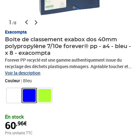
1
/8
Exacompta
Boite de classement exabox dos 40mm
polypropylène 7/10e forever® pp - a4 - bleu -
x 8 - exacompta
Forever PP recyclé est une gamme authentiquement issue du
recyclage des déchets plastiques ménagers. Agréable toucher et
effet naturel grâce au grain avec relief bambou. Etiquette de dos
Voir la description
pour identifier le contenu.
Couleur :
Bleu
En stock
60
,96€
Prix unitaire TTC