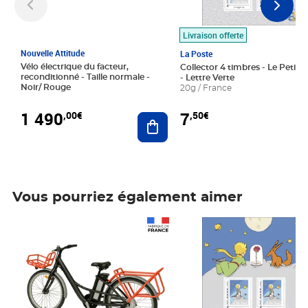
Livraison offerte
Nouvelle Attitude
La Poste
Vélo électrique du facteur,
Collector 4 timbres - Le Petit P
reconditionné - Taille normale -
- Lettre Verte
Noir/ Rouge
20g / France
1 490
7
,00€
,50€
Ajouter au panier
Vous pourriez également aimer
Prix 1 490,00€
Prix 7,50€