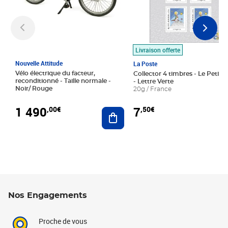
Livraison offerte
Nouvelle Attitude
La Poste
Vélo électrique du facteur,
Collector 4 timbres - Le Petit P
reconditionné - Taille normale -
- Lettre Verte
Noir/ Rouge
20g / France
1 490
7
,00€
,50€
Ajouter au panier
Nos Engagements
Proche de vous