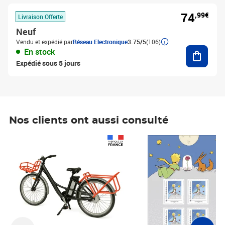
74
,99€
Livraison Offerte
Neuf
Vendu et expédié par
Réseau Electronique
3.75/5
(106)
Ajouter
En stock
Expédié sous 5 jours
Nos clients ont aussi consulté
Prix 1 490,00€
Prix 7,50€