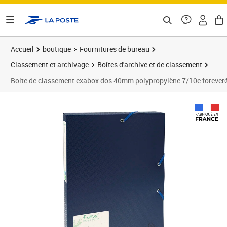
ontenu de la page
Accueil
boutique
Fournitures de bureau
Classement et archivage
Boîtes d'archive et de classement
Boite de classement exabox dos 40mm polypropylène 7/10e forever® p
Prix 60,96€
Prix 7