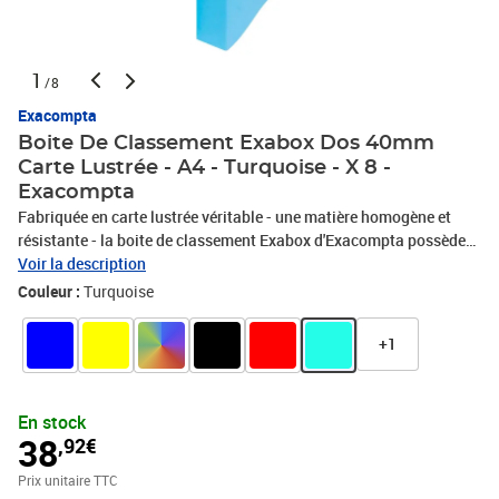
1
/8
Exacompta
Boite De Classement Exabox Dos 40mm
Carte Lustrée - A4 - Turquoise - X 8 -
Exacompta
Fabriquée en carte lustrée véritable - une matière homogène et
résistante - la boite de classement Exabox d'Exacompta possède
un aspect qualitatif supérieur et dure plus longtemps. La carte
Voir la description
lustrée est noble et écologique, certifiée FSC®. La boite possède
Couleur :
Turquoise
une étiquette de dos pour identifier le contenu.
+1
En stock
38
,92€
Prix unitaire TTC