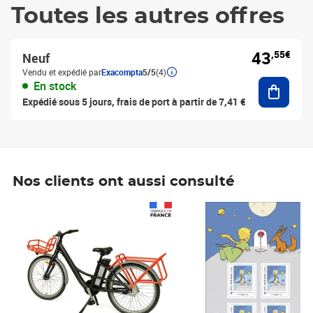
Toutes les autres offres
43
,55€
Neuf
Vendu et expédié par
Exacompta
5/5
(4)
Ajouter
En stock
Expédié sous 5 jours, frais de port à partir de 7,41 €
Nos clients ont aussi consulté
Prix 1 490,00€
Prix 7,50€