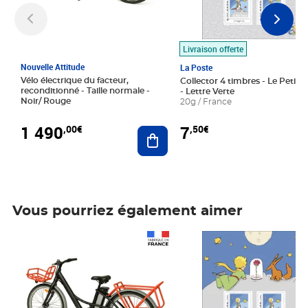
Livraison offerte
Nouvelle Attitude
La Poste
Vélo électrique du facteur,
Collector 4 timbres - Le Petit P
reconditionné - Taille normale -
- Lettre Verte
Noir/ Rouge
20g / France
1 490
7
,00€
,50€
Ajouter au panier
Vous pourriez également aimer
Prix 1 490,00€
Prix 7,50€