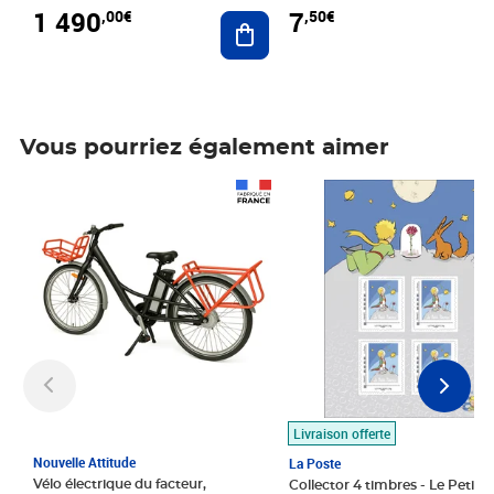
1 490
7
,00€
,50€
Ajouter au panier
Vous pourriez également aimer
Prix 1 490,00€
Prix 7,50€
Livraison offerte
Nouvelle Attitude
La Poste
Vélo électrique du facteur,
Collector 4 timbres - Le Petit P