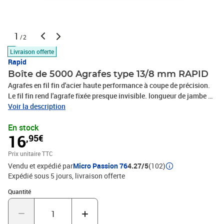
1
/2
Livraison offerte
Rapid
Boîte de 5000 Agrafes type 13/8 mm RAPID
Agrafes en fil fin d'acier haute performance à coupe de précision.
Le fil fin rend l'agrafe fixée presque invisible. longueur de jambe 8
mmPour MS610, R13, R83, R23, R30, R33, MS813, R19, ESN113,
Voir la description
R213Fil galvaniséFil fin pour un résultat presque invisibleFil
En stock
robuste haute performanceJambes à coupe de précision pour une
16
,95€
meilleure pénétrationApplications : tissus, étiquettes, accrochage
de décorations, etc.Boîte, 5000 Pièces.
Prix unitaire TTC
Vendu et expédié par
Micro Passion 76
4.27/5
(102)
Expédié sous 5 jours
livraison offerte
Quantité : 1
Quantité