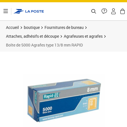
ontenu de la page
Accueil
boutique
Fournitures de bureau
Attaches, adhésifs et découpe
Agrafeuses et agrafes
Boîte de 5000 Agrafes type 13/8 mm RAPID
Prix 16,95€
Prix 1
Prix b
Prix 1
Prix b
Prix 3