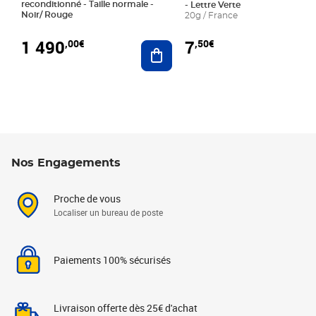
reconditionné - Taille normale -
- Lettre Verte
Noir/ Rouge
20g / France
1 490
7
,00€
,50€
Ajouter au panier
Nos Engagements
Proche de vous
Localiser un bureau de poste
Paiements 100% sécurisés
Livraison offerte dès 25€ d'achat