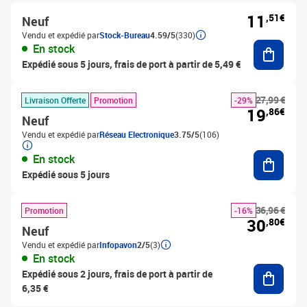
11
,51€
Neuf
Vendu et expédié par
Stock-Bureau
4.59/5
(330)
Ajouter
En stock
Expédié sous 5 jours, frais de port à partir de 5,49 €
27,99 €
Livraison Offerte
Promotion
-29%
19
,86€
Neuf
Vendu et expédié par
Réseau Electronique
3.75/5
(106)
Ajouter
En stock
Expédié sous 5 jours
36,96 €
Promotion
-16%
30
,80€
Neuf
Vendu et expédié par
Infopavon
2/5
(3)
En stock
Ajouter
Expédié sous 2 jours, frais de port à partir de
6,35 €