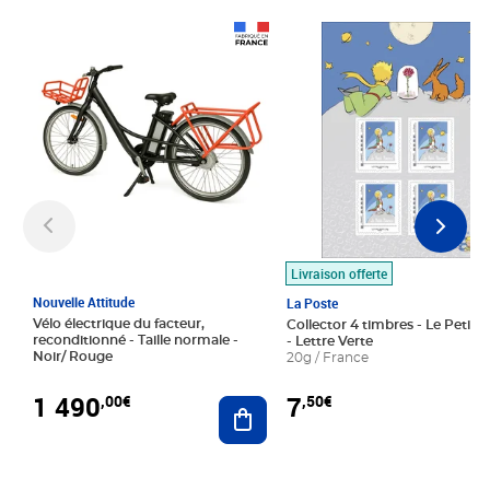
Prix 1 490,00€
Prix 7,50€
Livraison offerte
Nouvelle Attitude
La Poste
Vélo électrique du facteur,
Collector 4 timbres - Le Petit P
reconditionné - Taille normale -
- Lettre Verte
Noir/ Rouge
20g / France
1 490
7
,00€
,50€
Ajouter au panier