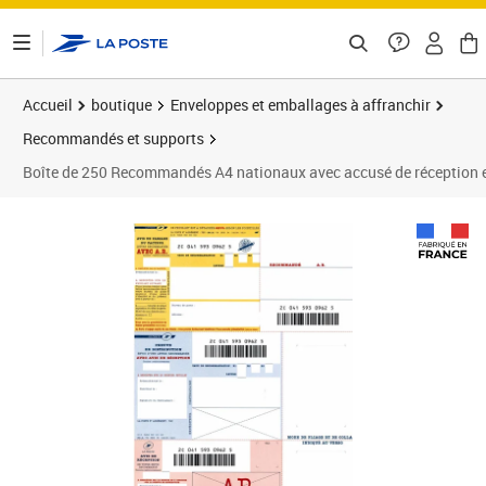
ontenu de la page
Accueil
boutique
Enveloppes et emballages à affranchir
Recommandés et supports
Boîte de 250 Recommandés A4 nationaux avec accusé de réception e
Prix barré 45,48 €
Prix 40,93€