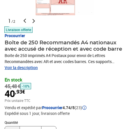
1
/2
Livraison offerte
Procourrier
Boîte de 250 Recommandés A4 nationaux
avec accusé de réception et avec code barre
Boite de 250 imprimés A4 Postaux pour envoi de Lettres
Recommandées avec AR et avec codes barres. Ces supports
recommandés bureautiques de type IB1 sont agréés par La Poste
Voir la description
sous les numéros 842, 720, 813 ou C701.Ces supports
En stock
bureautiques sont les plus adaptés à des envois réguliers et vous
45,48 €
feront gagner un temps précieux en comparaison des supports à
-10%
40
,93€
remplissage manuel. De plus, l'impression informatique vous
garantit une lisibilité sans faille de vos adresses expéditeur et
Prix unitaire TTC
destinataire.Pour une utilisation simple et rapide de ces supports
Vendu et expédié par
Procourrier
4.74/5
(23)
recommandés, nous préconisons le logiciel d’impression
Expédié sous 1 jour
livraison offerte
“easyReco”. Accessible directement sur Internet, sans installation,
Quantité : 1
easyReco vous permet de préparer simplement et rapidement vos
Quantité
recommandés, de les imprimer depuis votre imprimante, d'éditer le