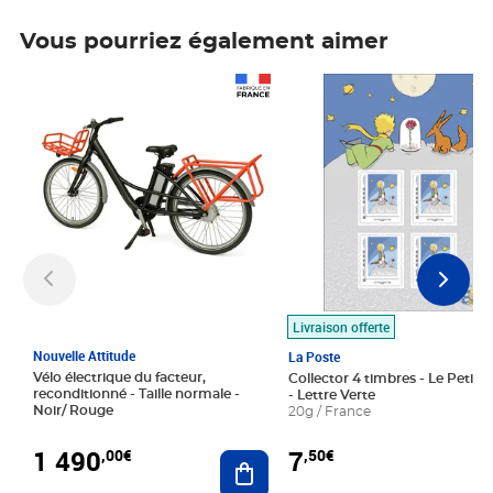
Vous pourriez également aimer
Prix 1 490,00€
Prix 7,50€
Livraison offerte
Nouvelle Attitude
La Poste
Vélo électrique du facteur,
Collector 4 timbres - Le Petit P
reconditionné - Taille normale -
- Lettre Verte
Noir/ Rouge
20g / France
1 490
7
,00€
,50€
Ajouter au panier