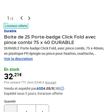
1
/3
Livraison offerte
Durable
Boite de 25 Porte-badge Click Fold avec
pince combi 75 x 40 DURABLE
DURABLE Porte-badge Click Fold, avec pince combi, 75 x 40mm,
en plastique PP, épingle ou pince pour fixation, ouattache,
manipulation simple, insertion en blanc pour porte-badge incl.
Voir la description
couleur: transparentcontenu: 25 pièces(8211-19)
En stock
32
,21€
Prix unitaire TTC
dont 0,04€ d'
éco-part
Vendu et expédié par
ASD
4.05/5
(38)
Expédié sous 5 jours
livraison offerte
Quantité : 1
Quantité