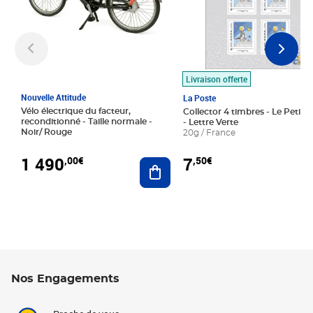
Livraison offerte
Nouvelle Attitude
La Poste
Vélo électrique du facteur,
Collector 4 timbres - Le Petit P
reconditionné - Taille normale -
- Lettre Verte
Noir/ Rouge
20g / France
1 490
7
,00€
,50€
Ajouter au panier
Nos Engagements