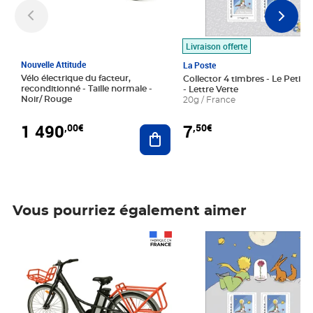
Livraison offerte
Nouvelle Attitude
La Poste
Vélo électrique du facteur,
Collector 4 timbres - Le Petit P
reconditionné - Taille normale -
- Lettre Verte
Noir/ Rouge
20g / France
1 490
7
,00€
,50€
Ajouter au panier
Vous pourriez également aimer
Prix 1 490,00€
Prix 7,50€