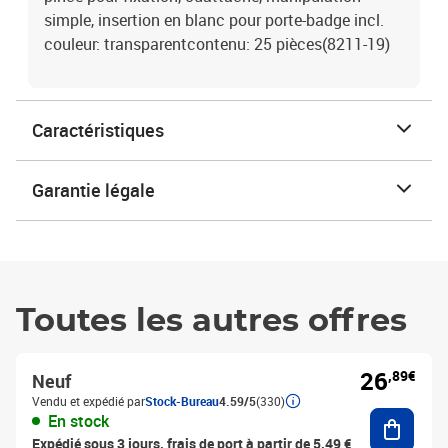
simple, insertion en blanc pour porte-badge incl.
couleur: transparentcontenu: 25 pièces(8211-19)
Caractéristiques
Garantie légale
Toutes les autres offres
26
,89€
Neuf
Vendu et expédié par
Stock-Bureau
4.59/5
(330)
Ajouter
En stock
Expédié sous 3 jours, frais de port à partir de 5,49 €