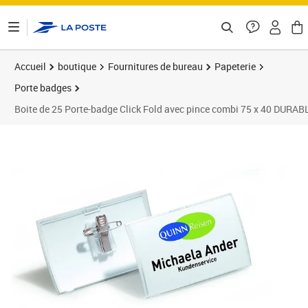
ontenu de la page
Accueil
boutique
Fournitures de bureau
Papeterie
Porte badges
Boite de 25 Porte-badge Click Fold avec pince combi 75 x 40 DURAB
Prix 32,21€
Prix 2
Prix 3