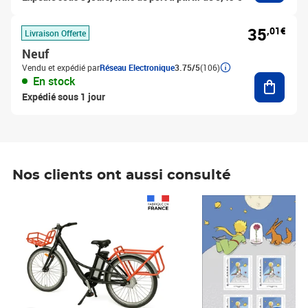
35
,01€
Livraison Offerte
Neuf
Vendu et expédié par
Réseau Electronique
3.75/5
(106)
Ajouter
En stock
Expédié sous 1 jour
Nos clients ont aussi consulté
Prix 1 490,00€
Prix 7,50€