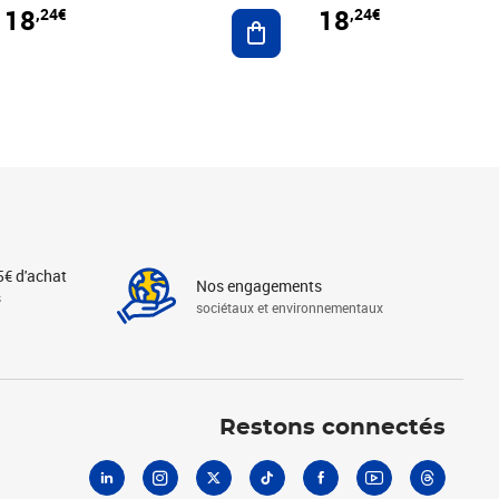
18
18
,24€
,24€
r au panier
Ajouter au panier
5€ d'achat
Nos engagements
s
sociétaux et environnementaux
Linkedin
Instagram
X
Tiktok
Facebook
Youtube
Threads
Restons connectés