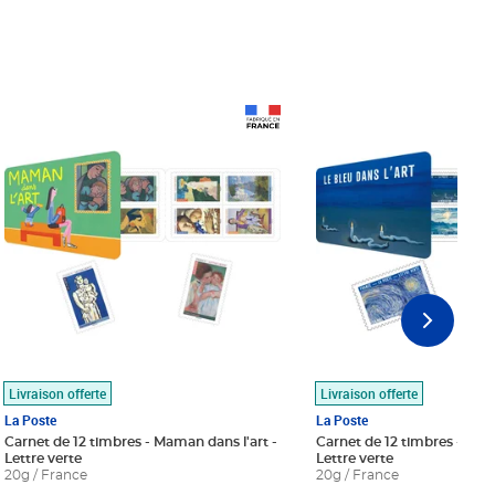
Prix 18,24€
Prix 18,24€
Livraison offerte
Livraison offerte
La Poste
La Poste
Carnet de 12 timbres - Maman dans l'art -
Carnet de 12 timbres - Le bl
Lettre verte
Lettre verte
20g / France
20g / France