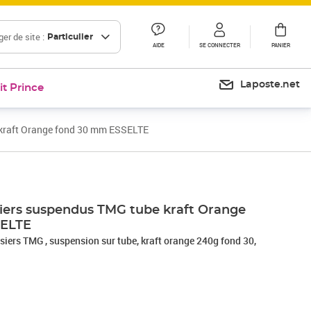
er de site :
Particulier
AIDE
SE CONNECTER
PANIER
Laposte.net
it Prince
 kraft Orange fond 30 mm ESSELTE
siers suspendus TMG tube kraft Orange
SELTE
ssiers TMG , suspension sur tube, kraft orange 240g fond 30,