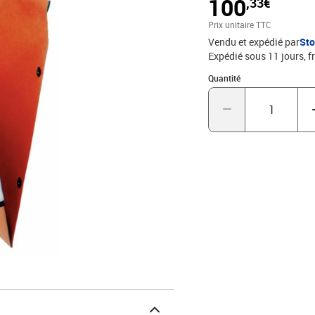
100
,33€
Prix unitaire TTC
Vendu et expédié par
St
Expédié sous 11 jours, fr
Quantité : 1
Quantité