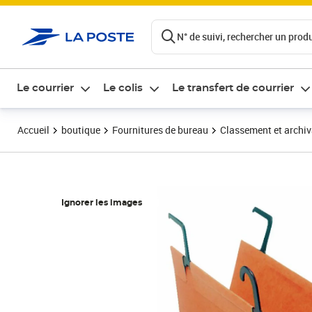
ontenu de la page
N° de suivi, rechercher un produi
Le courrier
Le colis
Le transfert de courrier
Accueil
boutique
Fournitures de bureau
Classement et archi
Ignorer les images