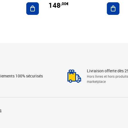
148
,00€
Ajouter au panier
Ajoute
Livraison offerte dès 2
iements 100% sécurisés
Hors livres et hors produit
marketplace
s