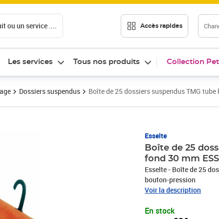
t ou un service ....
Chang
Accès rapides
Les services
Tous nos produits
Collection Pet
vage
Dossiers suspendus
Boîte de 25 dossiers suspendus TMG tube
Prix 100,33€
Esselte
Boîte de 25 dos
fond 30 mm ES
Esselte - Boîte de 25 do
bouton-pression
Voir la description
En stock