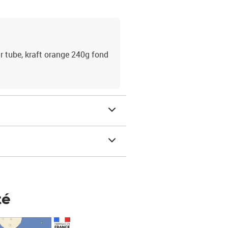
r tube, kraft orange 240g fond
té
Prix 148,00€