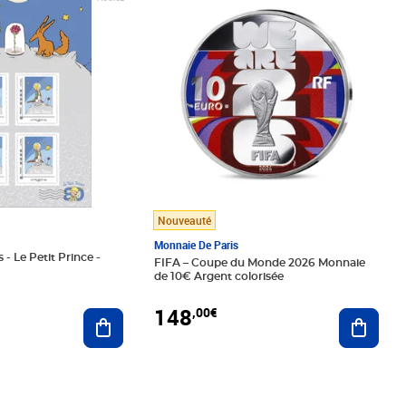
Nouveauté
Monnaie De Paris
 - Le Petit Prince -
FIFA – Coupe du Monde 2026 Monnaie
de 10€ Argent colorisée
148
,00€
Ajouter au panier
Ajoute