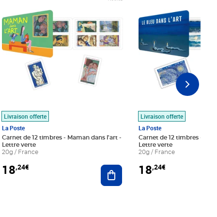
Livraison offerte
Livraison offerte
La Poste
La Poste
Carnet de 12 timbres - Maman dans l'art -
Carnet de 12 timbres - Le bl
Lettre verte
Lettre verte
20g / France
20g / France
18
18
,24€
,24€
r au panier
Ajouter au panier