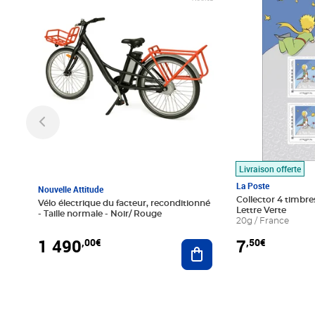
Livraison offerte
La Poste
Nouvelle Attitude
Collector 4 timbres
Vélo électrique du facteur, reconditionné
Lettre Verte
- Taille normale - Noir/ Rouge
20g / France
1 490
7
,00€
,50€
Ajouter au panier