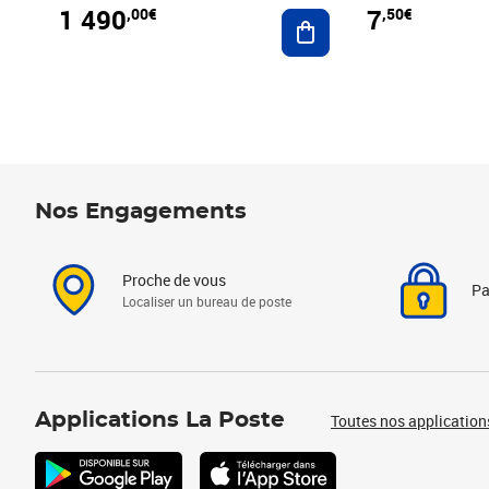
1 490
7
,00€
,50€
Ajouter au panier
Nos Engagements
Proche de vous
Pa
Localiser un bureau de poste
Applications La Poste
Toutes nos application