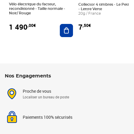
Vélo électrique du facteur,
Collector 4 timbres - Le Petit P
reconditionné - Taille normale -
- Lettre Verte
Noir/ Rouge
20g / France
1 490
7
,00€
,50€
Ajouter au panier
Nos Engagements
Proche de vous
Localiser un bureau de poste
Paiements 100% sécurisés