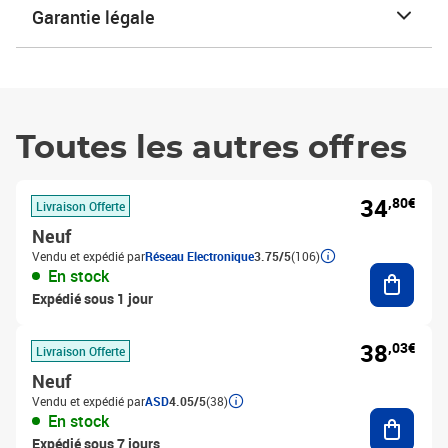
Garantie légale
Toutes les autres offres
34
,80€
Livraison Offerte
Neuf
Vendu et expédié par
Réseau Electronique
3.75/5
(106)
Ajouter
En stock
Expédié sous 1 jour
38
,03€
Livraison Offerte
Neuf
Vendu et expédié par
ASD
4.05/5
(38)
Ajouter
En stock
Expédié sous 7 jours