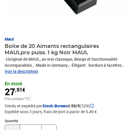
Maul
Boite de 20 Aimants rectangulaires
MAULpro puiss. 1 kg Noir MAUL
-L'original de MAUL, un vrai classique, design et fonctionnalité
incomparables , -Made in Germany , -Élégant : bordure à facettes
polies, brillant, surface légèrement érodée , -Tient bon : une colle
Voir la description
spéciale assure une bonne fixation du noyau dans la coiffe , -Le
En stock
dessous du noyau en ferrite est laqué pour protéger les surfaces
27
,91€
utilisées pour la fixation , -Idéal : pour le bureau ou pour les
usages représentatifs , -Résistant : coiffe en matière plastique
Prix unitaire TTC
incassable , -Production écologique dans les usines locales , -
Vendu et expédié par
Stock-Bureau
4.59/5
(329)
Varié : un grand choix de coloris, de formes et de dimensions , -
Expédié sous 3 jours, frais de port à partir de 5,49 €
Pratique : livrés par 20 pièces sur une platine métallique avec
perforation standard pour libre-service , Résistance = 1,0 kg,
Quantité : 1
Quantité
Dimensions = 53 x 18 x 10 mm, Pce/UV = 20 pces