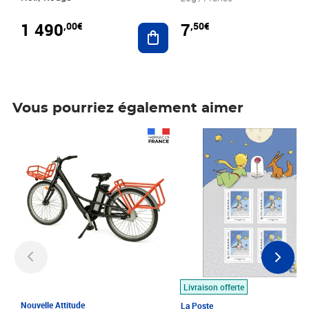
1 490
7
,00€
,50€
Ajouter au panier
Vous pourriez également aimer
Prix 1 490,00€
Prix 7,50€
Livraison offerte
Nouvelle Attitude
La Poste