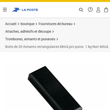
ontenu de la page
Accueil
boutique
Fournitures de bureau
Attaches, adhésifs et découpe
Trombones, aimants et punaises
Boite de 20 Aimants rectangulaires MAULpro puiss. 1 kg Noir MAUL
Prix 27,91€
Prix 3
Prix 3