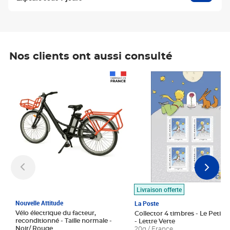
Nos clients ont aussi consulté
Prix 1 490,00€
Prix 7,50€
Livraison offerte
Nouvelle Attitude
La Poste
Vélo électrique du facteur,
Collector 4 timbres - Le Petit P
reconditionné - Taille normale -
- Lettre Verte
Noir/ Rouge
20g / France