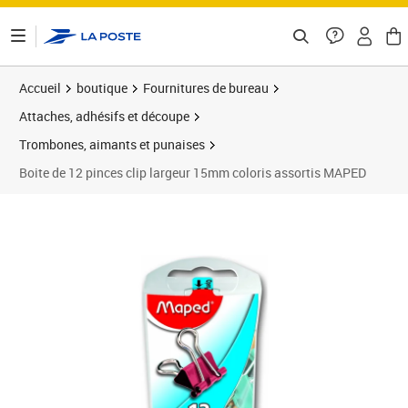
ontenu de la page
Accueil
boutique
Fournitures de bureau
Attaches, adhésifs et découpe
Trombones, aimants et punaises
Boite de 12 pinces clip largeur 15mm coloris assortis MAPED
Prix 7,23€
Prix 1