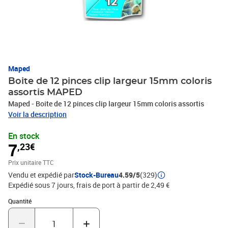
Maped
Boite de 12 pinces clip largeur 15mm coloris
assortis MAPED
Maped - Boite de 12 pinces clip largeur 15mm coloris assortis
Voir la description
En stock
7
,23€
Prix unitaire TTC
Vendu et expédié par
Stock-Bureau
4.59/5
(329)
Expédié sous 7 jours, frais de port à partir de 2,49 €
Quantité : 1
Quantité