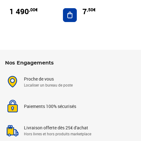
1 490
7
,00€
,50€
Ajouter au panier
Nos Engagements
Proche de vous
Localiser un bureau de poste
Paiements 100% sécurisés
Livraison offerte dès 25€ d'achat
Hors livres et hors produits marketplace