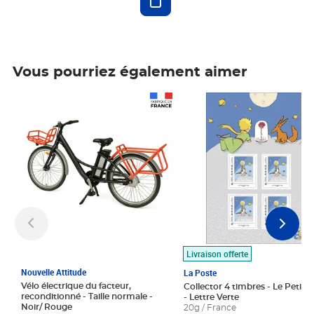
Vous pourriez également aimer
Prix 1 490,00€
Prix 7,50€
Livraison offerte
Nouvelle Attitude
La Poste
Vélo électrique du facteur,
Collector 4 timbres - Le Petit P
reconditionné - Taille normale -
- Lettre Verte
Noir/ Rouge
20g / France