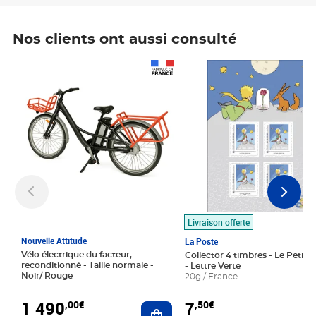
Nos clients ont aussi consulté
Prix 1 490,00€
Prix 7,50€
Livraison offerte
Nouvelle Attitude
La Poste
Vélo électrique du facteur,
Collector 4 timbres - Le Petit P
reconditionné - Taille normale -
- Lettre Verte
Noir/ Rouge
20g / France
1 490
7
,00€
,50€
Ajouter au panier