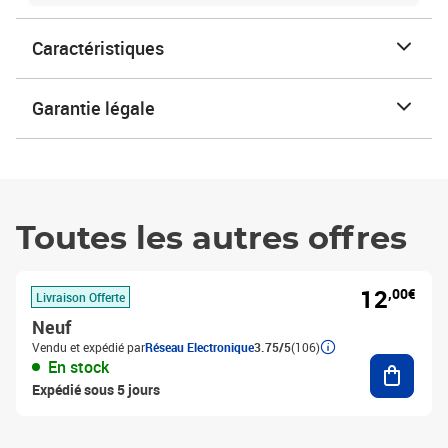
Caractéristiques
Garantie légale
Toutes les autres offres
12
,00€
Livraison Offerte
Neuf
Vendu et expédié par
Réseau Electronique
3.75/5
(106)
Ajouter
En stock
Expédié sous 5 jours