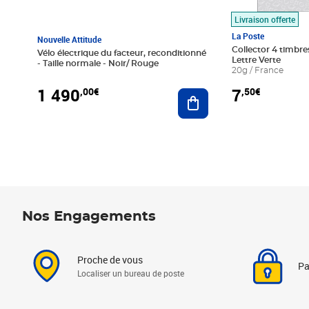
Livraison offerte
La Poste
Nouvelle Attitude
Collector 4 timbres
Vélo électrique du facteur, reconditionné
Lettre Verte
- Taille normale - Noir/ Rouge
20g / France
1 490
7
,00€
,50€
Ajouter au panier
Nos Engagements
Proche de vous
Pa
Localiser un bureau de poste