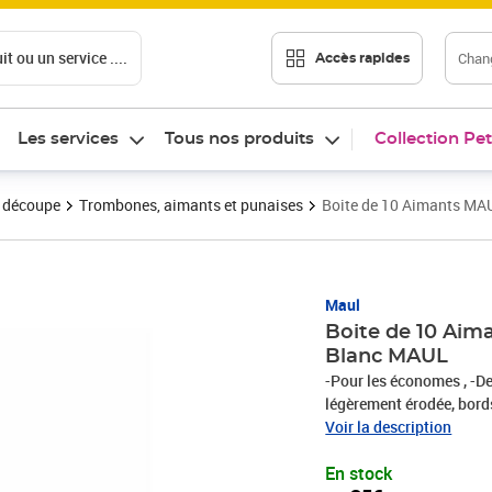
t ou un service ....
Chang
Accès rapides
Les services
Tous nos produits
Collection Pet
t découpe
Trombones, aimants et punaises
Boite de 10 Aimants MA
Prix 6,35€
Maul
Boite de 10 Aim
Blanc MAUL
-Pour les économes , -D
légèrement érodée, bords
facilite la prise , -Soli
Voir la description
noyau est laqué pour prot
En stock
choix de coloris, de for