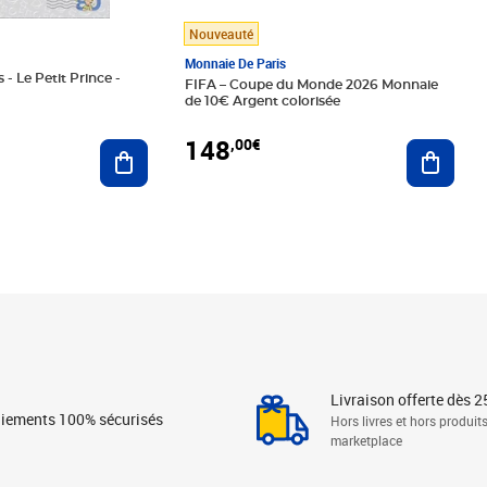
Nouveauté
Monnaie De Paris
 - Le Petit Prince -
FIFA – Coupe du Monde 2026 Monnaie
de 10€ Argent colorisée
148
,00€
Ajouter au panier
Ajoute
Livraison offerte dès 2
iements 100% sécurisés
Hors livres et hors produit
marketplace