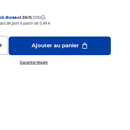
our voir le coloris , Résistance = 1 kg, Dimensions = 54 x 19
ock-Bureau
4.59/5
(329)
ais de port à partir de 5,49 €
Ajouter au panier
Garantie légale