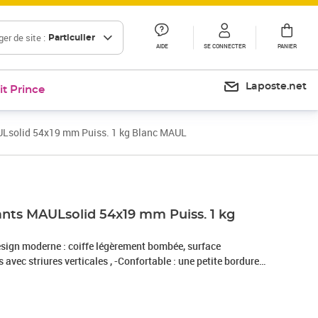
er de site :
Particulier
AIDE
SE CONNECTER
PANIER
Laposte.net
it Prince
ULsolid 54x19 mm Puiss. 1 kg Blanc MAUL
ants MAULsolid 54x19 mm Puiss. 1 kg
esign moderne : coiffe légèrement bombée, surface
 avec striures verticales , -Confortable : une petite bordure
de : coiffe en matière plastique incassable , -Le dessous du
éger les surfaces utilisées pour la fixation , -Varié : large
mes et de dimensions , -Peu encombrant : livré en carton