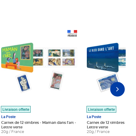
Prix 18,24€
Prix 18,24€
Livraison offerte
Livraison offerte
La Poste
La Poste
Carnet de 12 timbres - Maman dans l'art -
Carnet de 12 timbres - Le bl
Lettre verte
Lettre verte
20g / France
20g / France