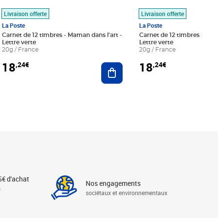
Livraison offerte
Livraison offerte
La Poste
La Poste
Carnet de 12 timbres - Maman dans l'art -
Carnet de 12 timbres - Le bl
Lettre verte
Lettre verte
20g / France
20g / France
18
18
,24€
,24€
r au panier
Ajouter au panier
5€ d'achat
Nos engagements
s
sociétaux et environnementaux