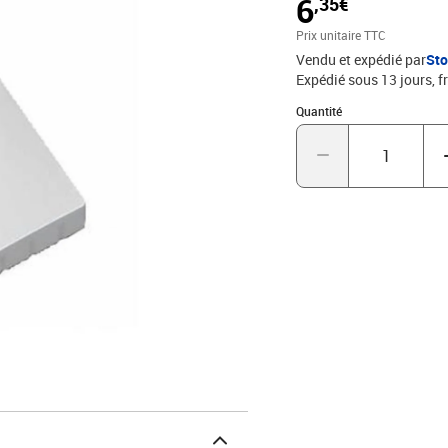
6
,35€
informatif avec fenêtre p
mm, Pce/UV = 10 pces
Prix unitaire TTC
Vendu et expédié par
St
Expédié sous 13 jours, fr
Quantité : 1
Quantité