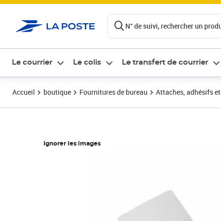
ontenu de la page
N° de suivi, rechercher un produi
Le courrier
Le colis
Le transfert de courrier
Accueil
boutique
Fournitures de bureau
Attaches, adhésifs e
Ignorer les images