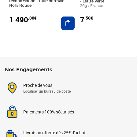
reconditionné - Taille normale -
- Lettre Verte
Noir/ Rouge
20g / France
1 490
7
,00€
,50€
Ajouter au panier
Nos Engagements
Proche de vous
Localiser un bureau de poste
Paiements 100% sécurisés
Livraison offerte dès 25€ d'achat