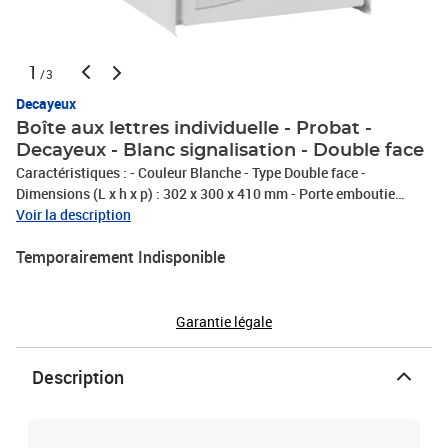
1
/3
Decayeux
Boîte aux lettres individuelle - Probat -
Decayeux - Blanc signalisation - Double face
Caractéristiques : - Couleur Blanche - Type Double face -
Dimensions (L x h x p) : 302 x 300 x 410 mm - Porte emboutie
renforçant la rigidité - Tôle d’acier électrozinguée - Goulotte
Voir la description
antivol - Volet en acier peint - Peinture 100% polyester - Conforme
Temporairement Indisponible
à la norme N.F.D 27-405 - Fabrication française - Vendu par : 1
Garantie légale
Description