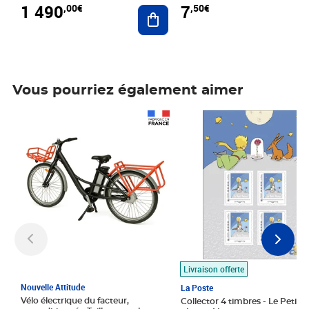
1 490
7
,00€
,50€
Ajouter au panier
Vous pourriez également aimer
Prix 1 490,00€
Prix 7,50€
Livraison offerte
Nouvelle Attitude
La Poste
Vélo électrique du facteur,
Collector 4 timbres - Le Petit P