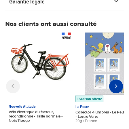
Garantie légale
Nos clients ont aussi consulté
Prix 1 490,00€
Prix 7,50€
Livraison offerte
Nouvelle Attitude
La Poste
Vélo électrique du facteur,
Collector 4 timbres - Le Petit P
reconditionné - Taille normale -
- Lettre Verte
Noir/ Rouge
20g / France