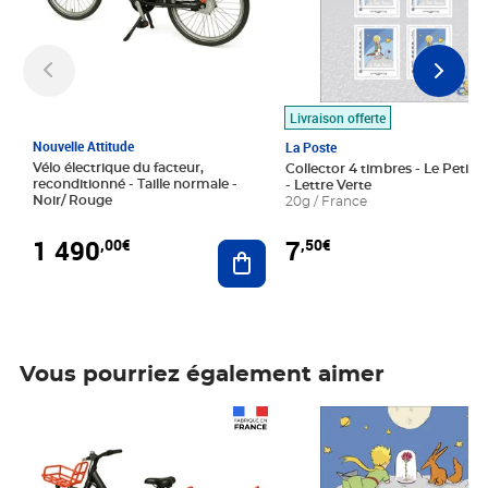
Livraison offerte
Nouvelle Attitude
La Poste
Vélo électrique du facteur,
Collector 4 timbres - Le Petit P
reconditionné - Taille normale -
- Lettre Verte
Noir/ Rouge
20g / France
1 490
7
,00€
,50€
Ajouter au panier
Vous pourriez également aimer
Prix 1 490,00€
Prix 7,50€