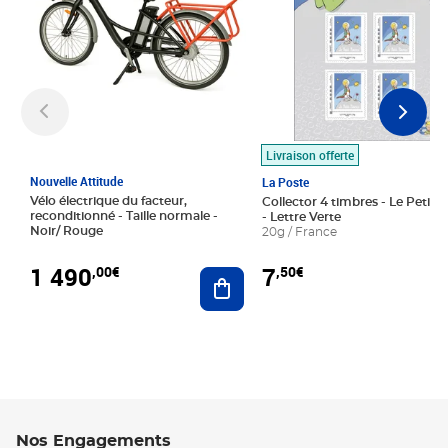
Livraison offerte
Nouvelle Attitude
La Poste
Vélo électrique du facteur,
Collector 4 timbres - Le Petit P
reconditionné - Taille normale -
- Lettre Verte
Noir/ Rouge
20g / France
1 490
7
,00€
,50€
Ajouter au panier
Nos Engagements