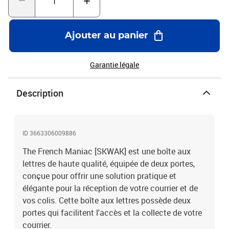
conforme aux normes postales en vigueur, ce qui garantit que
votre courrier sera livré en toute sécurité.Nos boîtes aux lettres
sont livrées en kit. Elles sont donc à monter soi-même avec l'aide
Ajouter au panier
du manuel fourni dans la boîte.
Garantie légale
Description
ID 3663306009886
The French Maniac [SKWAK] est une boîte aux
lettres de haute qualité, équipée de deux portes,
conçue pour offrir une solution pratique et
élégante pour la réception de votre courrier et de
vos colis. Cette boîte aux lettres possède deux
portes qui facilitent l'accès et la collecte de votre
courrier.