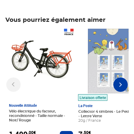
Vous pourriez également aimer
Prix 1 490,00€
Prix 7,50€
Livraison offerte
Nouvelle Attitude
La Poste
Vélo électrique du facteur,
Collector 4 timbres - Le Petit P
reconditionné - Taille normale -
- Lettre Verte
Noir/ Rouge
20g / France
1 490
,00€
,50€
Ajouter au panier