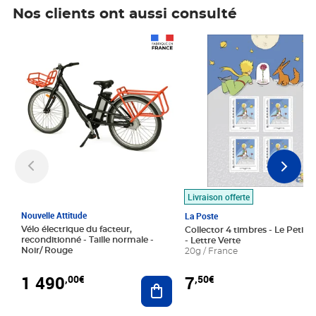
Nos clients ont aussi consulté
Prix 1 490,00€
Prix 7,50€
Livraison offerte
Nouvelle Attitude
La Poste
Vélo électrique du facteur,
Collector 4 timbres - Le Petit P
reconditionné - Taille normale -
- Lettre Verte
Noir/ Rouge
20g / France
1 490
7
,00€
,50€
Ajouter au panier