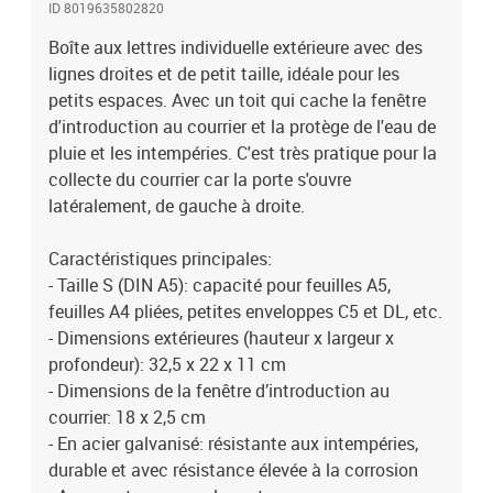
ID 8019635802820
séparé)Qu'est-ce que c'est inclus dans le colis?Le paquet
comprend la boîte aux lettres, le matériel de fixation et deux clés.
Boîte aux lettres individuelle extérieure avec des
lignes droites et de petit taille, idéale pour les
petits espaces. Avec un toit qui cache la fenêtre
d'introduction au courrier et la protège de l'eau de
pluie et les intempéries. C'est très pratique pour la
collecte du courrier car la porte s'ouvre
latéralement, de gauche à droite.
Caractéristiques principales:
- Taille S (DIN A5): capacité pour feuilles A5,
feuilles A4 pliées, petites enveloppes C5 et DL, etc.
- Dimensions extérieures (hauteur x largeur x
profondeur): 32,5 x 22 x 11 cm
- Dimensions de la fenêtre d’introduction au
courrier: 18 x 2,5 cm
- En acier galvanisé: résistante aux intempéries,
durable et avec résistance élevée à la corrosion