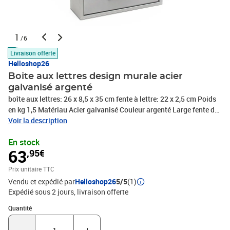
1
/6
Livraison offerte
Helloshop26
Boite aux lettres design murale acier
galvanisé argenté
boîte aux lettres: 26 x 8,5 x 35 cm fente à lettre: 22 x 2,5 cm Poids
en kg 1,5 Matériau Acier galvanisé Couleur argenté Large fente de
boite aux lettres avec porte-nom 2 clés par compartiment
Voir la description
Revêtement par poudre robuste Boite aux lettres au montage
En stock
simple Accessoires 1x boîte aux lettres 1x matériel de montage 1x
63
,95€
2 clés
Prix unitaire TTC
Vendu et expédié par
Helloshop26
5/5
(1)
Expédié sous 2 jours
livraison offerte
Quantité : 1
Quantité