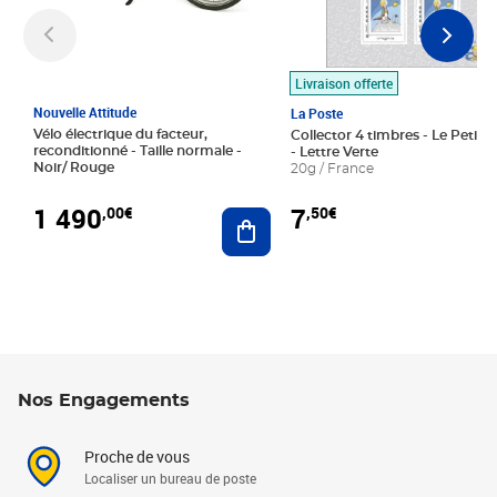
Livraison offerte
Nouvelle Attitude
La Poste
Vélo électrique du facteur,
Collector 4 timbres - Le Petit P
reconditionné - Taille normale -
- Lettre Verte
Noir/ Rouge
20g / France
1 490
7
,00€
,50€
Ajouter au panier
Nos Engagements
Proche de vous
Localiser un bureau de poste