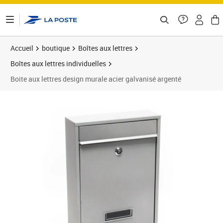
ontenu de la page
Accueil
boutique
Boîtes aux lettres
Boîtes aux lettres individuelles
Boite aux lettres design murale acier galvanisé argenté
Prix 63,95€