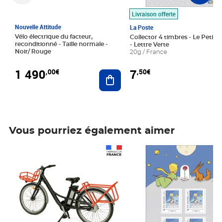
Livraison offerte
Nouvelle Attitude
La Poste
Vélo électrique du facteur,
Collector 4 timbres - Le Petit P
reconditionné - Taille normale -
- Lettre Verte
Noir/ Rouge
20g / France
1 490
7
,00€
,50€
Ajouter au panier
Vous pourriez également aimer
Prix 1 490,00€
Prix 7,50€