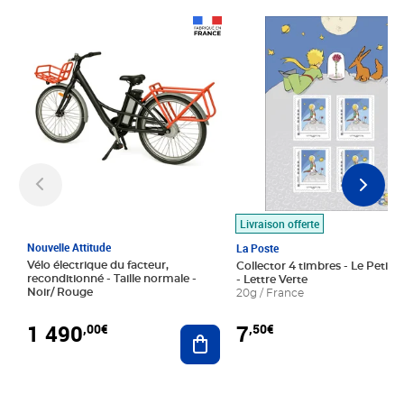
Prix 1 490,00€
Prix 7,50€
Livraison offerte
Nouvelle Attitude
La Poste
Vélo électrique du facteur,
Collector 4 timbres - Le Petit P
reconditionné - Taille normale -
- Lettre Verte
Noir/ Rouge
20g / France
1 490
7
,00€
,50€
Ajouter au panier