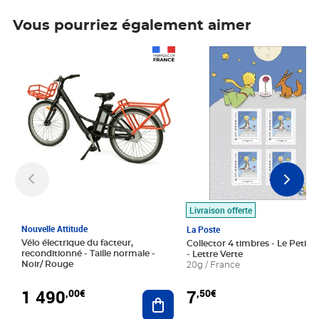
Vous pourriez également aimer
Prix 1 490,00€
Prix 7,50€
Livraison offerte
Nouvelle Attitude
La Poste
Vélo électrique du facteur,
Collector 4 timbres - Le Petit P
reconditionné - Taille normale -
- Lettre Verte
Noir/ Rouge
20g / France
1 490
7
,00€
,50€
Ajouter au panier