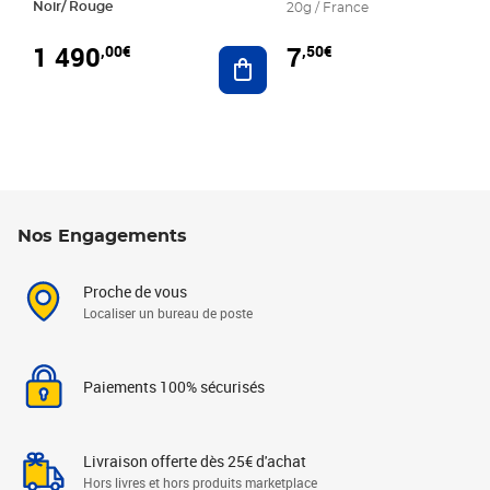
Noir/ Rouge
20g / France
1 490
7
,00€
,50€
Ajouter au panier
Nos Engagements
Proche de vous
Localiser un bureau de poste
Paiements 100% sécurisés
Livraison offerte dès 25€ d'achat
Hors livres et hors produits marketplace