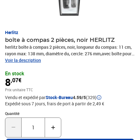
Herlitz
boîte à compas 2 pièces, noir HERLITZ
herlitz boîte à compas 2 pièces, noir, longueur du compas: 11 cm,
rayon max: 138 mm, diamètre du, cercle: 276 mm,avec boîte pour
mines de recharge et capuchon, (08710006-003)
Voir la description
En stock
8
,07€
Prix unitaire TTC
Vendu et expédié par
Stock-Bureau
4.59/5
(329)
Expédié sous 7 jours, frais de port à partir de 2,49 €
Quantité : 1
Quantité