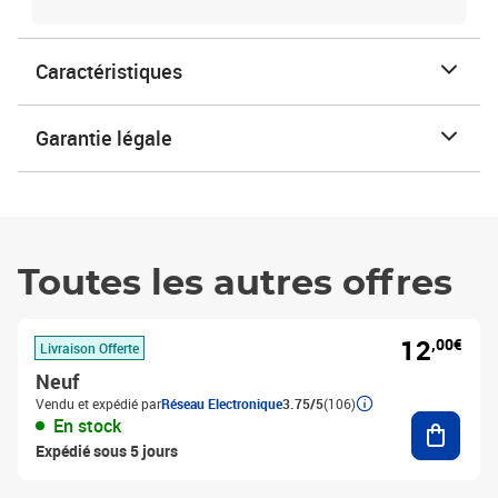
Caractéristiques
Garantie légale
Toutes les autres offres
12
,00€
Livraison Offerte
Neuf
Vendu et expédié par
Réseau Electronique
3.75/5
(106)
Ajouter
En stock
Expédié sous 5 jours