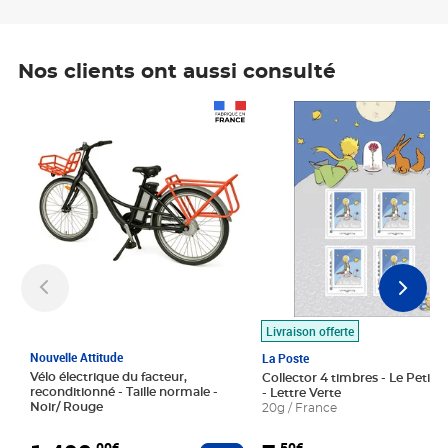
Nos clients ont aussi consulté
Prix 1 490,00€
Prix 7,50€
Livraison offerte
Nouvelle Attitude
La Poste
Vélo électrique du facteur,
Collector 4 timbres - Le Petit P
reconditionné - Taille normale -
- Lettre Verte
Noir/ Rouge
20g / France
,00€
,50€
Ajouter au panier