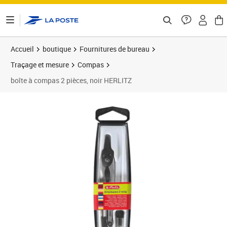
ontenu de la page
Accueil
boutique
Fournitures de bureau
Traçage et mesure
Compas
boîte à compas 2 pièces, noir HERLITZ
Prix 8,07€
Prix 1