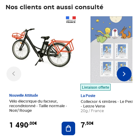
Nos clients ont aussi consulté
Prix 1 490,00€
Prix 7,50€
Livraison offerte
Nouvelle Attitude
La Poste
Vélo électrique du facteur,
Collector 4 timbres - Le Petit P
reconditionné - Taille normale -
- Lettre Verte
Noir/ Rouge
20g / France
1 490
7
,00€
,50€
Ajouter au panier