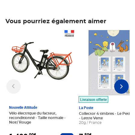
Vous pourriez également aimer
Prix 1 490,00€
Prix 7,50€
Livraison offerte
Nouvelle Attitude
La Poste
Vélo électrique du facteur,
Collector 4 timbres - Le Petit P
reconditionné - Taille normale -
- Lettre Verte
Noir/ Rouge
20g / France
,00€
,50€
Ajouter au panier