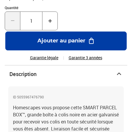
mmMatière: 0,7 mm acier galvaniséVerrouilage: Serrure avec 3
Quantité : 1
Quantité
clésEtanchéité: Revêtement par poudre et fond surelevéTaille De
Colis Maxi: 330 x 280 x 255 mmGarantie: Garantie fabricant 3 an
Ajouter au panier
Garantie légale
Garantie 3 années
Description
ID 5055967476790
Homescapes vous propose cette SMART PARCEL
BOX™, grande boîte à colis noire en acier galvanisé
pour recevoir vos colis en toute sécurité lorsque
vous êtes absent. Livraison facile et sécurisée