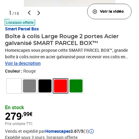
1
Voir la vidéo
/10
Livraison offerte
Smart Parcel Box
Boîte à colis Large Rouge 2 portes Acier
galvanisé SMART PARCEL BOX™
Homescapes vous propose cette SMART PARCEL BOX™, grande
boîte à colis noire en acier galvanisé pour recevoir vos colis en
toute sécurité lorsque vous êtes absent. Livraison facile et
Voir la description
sécurisée Recevez facilement vos colis en votre absence avec cette
Couleur :
Rouge
SMART PARCEL BOX™, fabriquée en acier galvanisée. Installez-la
simplement à l'extérieur de votre maison et recevez vos livraisons
lorsque vous n'êtes pas chez vous. Il suffit au livreur de scanner le
code barre à l'intérieur de votre box pour l'utiliser comme preuve de
livraison. Vos colis sont conservés en sécurité dans le
En stock
compartiment inférieur de votre box jusqu'à votre retour. Cette box
279
,99€
peut accueillir des colis mesurant jusqu'à 33 x 28 x 25.5 cm. Boîte
à colis extérieur La SMART PARCEL BOX™ possède un système
Prix unitaire TTC
antivol unique pour vous assurer que vos colis reste en sécurité
Vendu et expédié par
Homescapes
3.67/5
(3)
jusqu'à votre retour.Dimensions: W 415 x D 385 x H 1025
Expédié sous 3 jours
livraison offerte