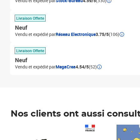
Vendu et expédié par
Stock-Bureau
4.59/5
(330)
Livraison Offerte
Neuf
Vendu et expédié par
Réseau Electronique
3.75/5
(106)
Livraison Offerte
Neuf
Vendu et expédié par
MegaCrea
4.54/5
(52)
Nos clients ont aussi consul
Prix 1 490,00€
Prix 7,50€