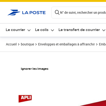
ontenu de la page
N° de suivi, rechercher un produi
Le courrier
Le colis
Le transfert de courrier
Accueil
boutique
Enveloppes et emballages à affranchir
Emba
Ignorer les images