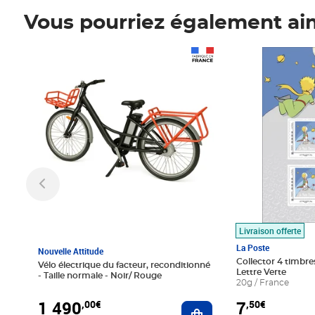
Vous pourriez également ai
Prix 1 490,00€
Prix 7,50€
Livraison offerte
La Poste
Nouvelle Attitude
Collector 4 timbres
Vélo électrique du facteur, reconditionné
Lettre Verte
- Taille normale - Noir/ Rouge
20g / France
1 490
7
,00€
,50€
Ajouter au panier