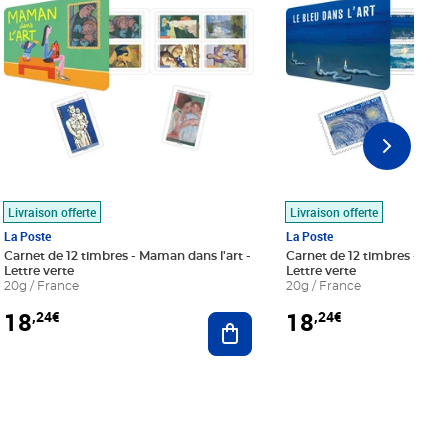
Livraison offerte
Livraison offerte
La Poste
La Poste
Carnet de 12 timbres - Maman dans l'art -
Carnet de 12 timbres - Le bl
Lettre verte
Lettre verte
20g / France
20g / France
18
18
,24€
,24€
r au panier
Ajouter au panier