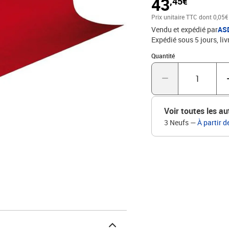
43
,45€
Prix unitaire TTC
dont 0,05€
Vendu et expédié par
AS
Expédié sous 5 jours
liv
Quantité : 1
Quantité
Voir toutes les au
3 Neufs
—
À partir d