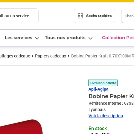
t ou un service ....
Chang
Accès rapides
Les services
Tous nos produits
Collection Pet
llages cadeaux
Papiers cadeaux
Bobine Papier Kraft 0.70X100M 
Prix 43,45€
Livraison offerte
Apli-Agipa
Bobine Papier K
Référence Interne : 6798
Lyonnais
Voir la description
En stock