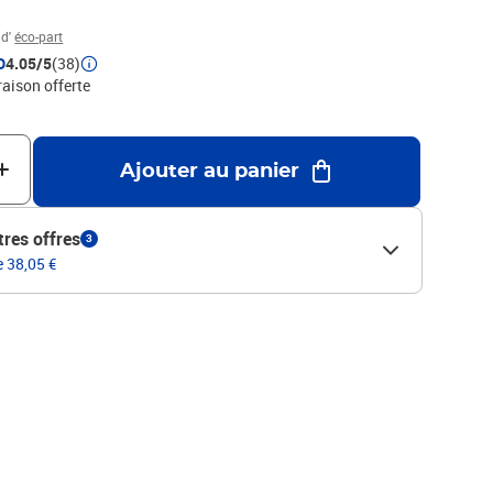
 d'
éco-part
D
4.05/5
(38)
raison offerte
Ajouter au panier
tres offres
3
e 38,05 €