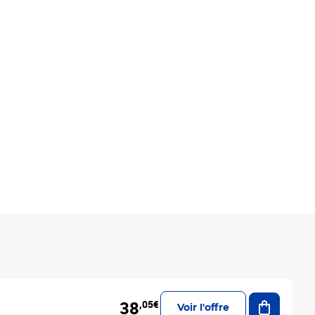
Ajouter a
38
,05€
Voir l'offre