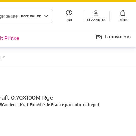
er de site :
Particulier
AIDE
SE CONNECTER
PANIER
Laposte.net
it Prince
Rge
Prix 38,05€
Prix 49,81€
Prix 67,44€
raft 0.70X100M Rge
5Couleur : KraftExpédié de France par notre entrepot