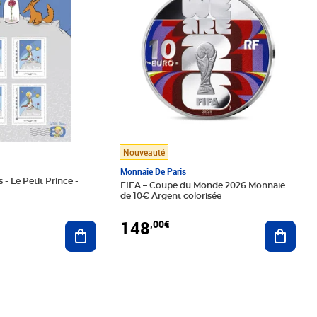
Nouveauté
Monnaie De Paris
 - Le Petit Prince -
FIFA – Coupe du Monde 2026 Monnaie
de 10€ Argent colorisée
148
,00€
Ajouter au panier
Ajoute