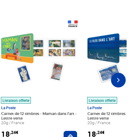
Prix 18,24€
Prix 18,24€
Livraison offerte
Livraison offerte
La Poste
La Poste
Carnet de 12 timbres - Maman dans l'art -
Carnet de 12 timbres - Le bl
Lettre verte
Lettre verte
20g / France
20g / France
18
18
,24€
,24€
r au panier
Ajouter au panier