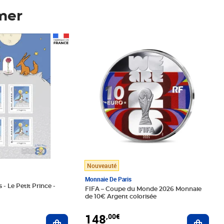
mer
Prix 148,00€
Nouveauté
Monnaie De Paris
 - Le Petit Prince -
FIFA – Coupe du Monde 2026 Monnaie
de 10€ Argent colorisée
148
,00€
Ajouter au panier
Ajoute