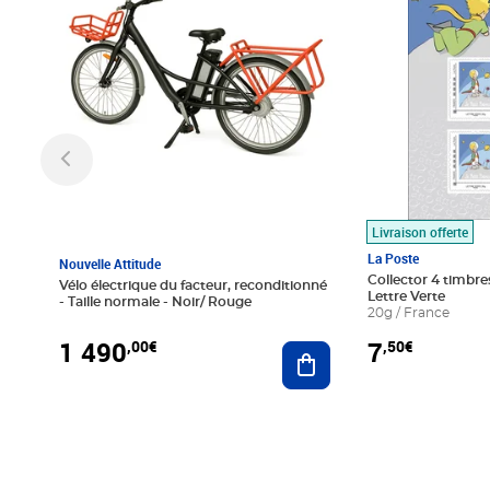
Livraison offerte
La Poste
Nouvelle Attitude
Collector 4 timbres
Vélo électrique du facteur, reconditionné
Lettre Verte
- Taille normale - Noir/ Rouge
20g / France
1 490
7
,00€
,50€
Ajouter au panier