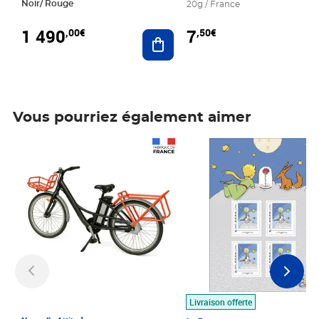
Noir/ Rouge
20g / France
1 490
7
,00€
,50€
Ajouter au panier
Vous pourriez également aimer
Prix 1 490,00€
Prix 7,50€
Livraison offerte