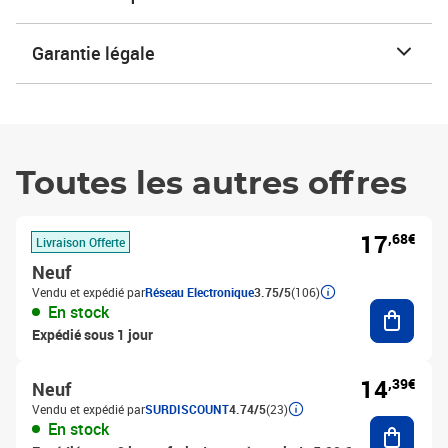
Garantie légale
Toutes les autres offres
17
,68€
Livraison Offerte
Neuf
Vendu et expédié par
Réseau Electronique
3.75/5
(106)
Ajouter
En stock
Expédié sous 1 jour
14
,39€
Neuf
Vendu et expédié par
SURDISCOUNT
4.74/5
(23)
Ajouter
En stock