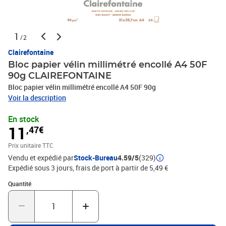
1
/2
Clairefontaine
Bloc papier vélin millimétré encollé A4 50F
90g CLAIREFONTAINE
Bloc papier vélin millimétré encollé A4 50F 90g
Voir la description
En stock
11
,47€
Prix unitaire TTC
Vendu et expédié par
Stock-Bureau
4.59/5
(329)
Expédié sous 3 jours, frais de port à partir de 5,49 €
Quantité : 1
Quantité