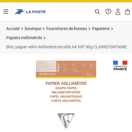
ontenu de la page
Accueil
boutique
Fournitures de bureau
Papeterie
Papiers millimétrés
Bloc papier vélin millimétré encollé A4 50F 90g CLAIREFONTAINE
Prix 11,47€
Prix 1
Prix 1