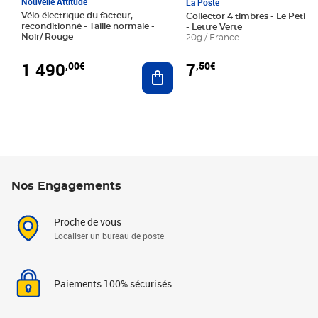
Nouvelle Attitude
La Poste
Vélo électrique du facteur,
Collector 4 timbres - Le Petit P
reconditionné - Taille normale -
- Lettre Verte
Noir/ Rouge
20g / France
1 490
7
,00€
,50€
Ajouter au panier
Nos Engagements
Proche de vous
Localiser un bureau de poste
Paiements 100% sécurisés