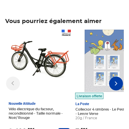
Vous pourriez également aimer
Prix 1 490,00€
Prix 7,50€
Livraison offerte
Nouvelle Attitude
La Poste
Vélo électrique du facteur,
Collector 4 timbres - Le Petit P
reconditionné - Taille normale -
- Lettre Verte
Noir/ Rouge
20g / France