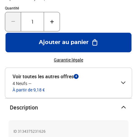
Quantité : 1
Quantité
Ajouter au panier
Garantie légale
Voir toutes les autres offres
4
4 Neufs
—
À partir de 9,18 €
Description
ID 3134375231626