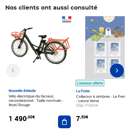
Nos clients ont aussi consulté
Prix 1 490,00€
Prix 7,50€
Livraison offerte
Nouvelle Attitude
La Poste
Vélo électrique du facteur,
Collector 4 timbres - Le Petit P
reconditionné - Taille normale -
- Lettre Verte
Noir/ Rouge
20g / France
1 490
7
,00€
,50€
Ajouter au panier