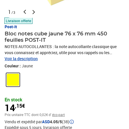
1
/3
Livraison offerte
Post-It
Bloc notes cube jaune 76 x 76 mm 450
feuilles POST-IT
NOTES AUTOCOLLANTES : la note autocollante classique que
vous connaissez et appréciez, utile pour vos rappels ou les
informations importantesPOLYVALENT : convient pour le bureau,
Voir la description
la maison ou pour l'école. Les Notes Post-it sont pratiques et
Couleur :
Jaune
efficaces pour noter une information ou transmettre un message
en toute simplicitéFAITES LA DIFFERENCE : les Notes Post-it sont
fabriquées à partir de fibres de papier certifié PEFC, provenant de
forêts gérées durablement et de sources contrôléesCHOISISSEZ
LES VÔTRES : ces notes repositionnables sont disponibles dans
En stock
une variété de couleurs, de tailles et de styles pour agrémenter
14
,15€
votre messageCOMPREND : notes autocollantes mesurant 76 mm
x 76 mm et fournies dans un bloc de 450 feuilles
Prix unitaire TTC
dont 0,02€ d'
éco-part
Vendu et expédié par
ASD
4.05/5
(38)
Expédié sous 5 jours
livraison offerte