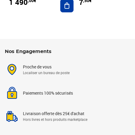
1 490
7
,00€
,50€
Ajouter au panier
Nos Engagements
Proche de vous
Localiser un bureau de poste
Paiements 100% sécurisés
Livraison offerte dès 25€ d'achat
Hors livres et hors produits marketplace