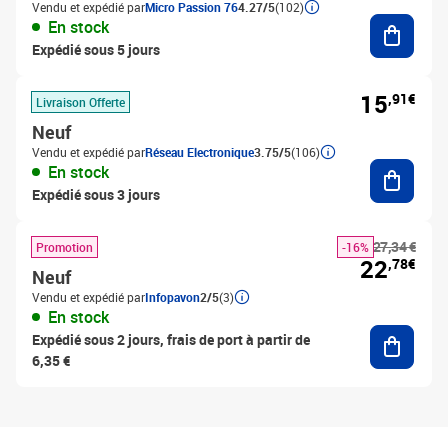
Vendu et expédié par
Micro Passion 76
4.27/5
(102)
Ajouter
En stock
Expédié sous 5 jours
15
,91€
Livraison Offerte
Neuf
Vendu et expédié par
Réseau Electronique
3.75/5
(106)
Ajouter
En stock
Expédié sous 3 jours
27,34 €
Promotion
-16%
22
,78€
Neuf
Vendu et expédié par
Infopavon
2/5
(3)
En stock
Ajouter
Expédié sous 2 jours, frais de port à partir de
6,35 €