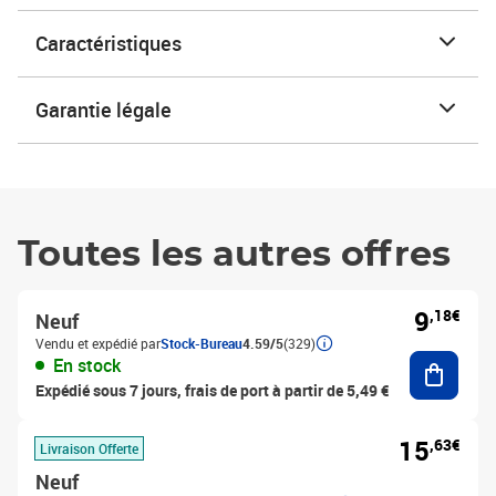
Caractéristiques
Garantie légale
Toutes les autres offres
9
,18€
Neuf
Vendu et expédié par
Stock-Bureau
4.59/5
(329)
Ajouter
En stock
Expédié sous 7 jours, frais de port à partir de 5,49 €
15
,63€
Livraison Offerte
Neuf