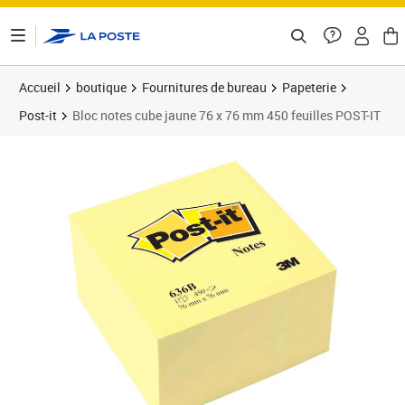
ontenu de la page
Accueil
boutique
Fournitures de bureau
Papeterie
Post-it
Bloc notes cube jaune 76 x 76 mm 450 feuilles POST-IT
Prix 14,15€
Prix 9
Prix 1
Prix 1
Prix b
Prix 2