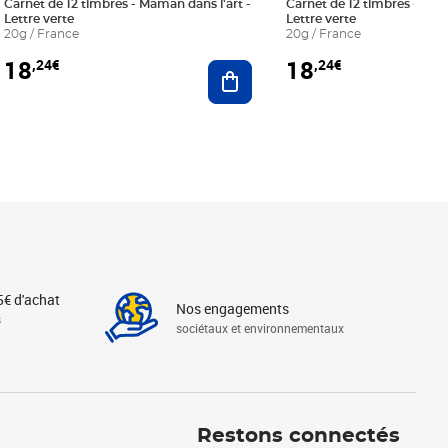
Carnet de 12 timbres - Maman dans l'art -
Carnet de 12 timbres - Le bl
Lettre verte
Lettre verte
20g / France
20g / France
18
18
,24€
,24€
r au panier
Ajouter au panier
5€ d'achat
Nos engagements
s
sociétaux et environnementaux
Linkedin
Instagram
X
Tiktok
Facebook
Youtube
Threads
Restons connectés