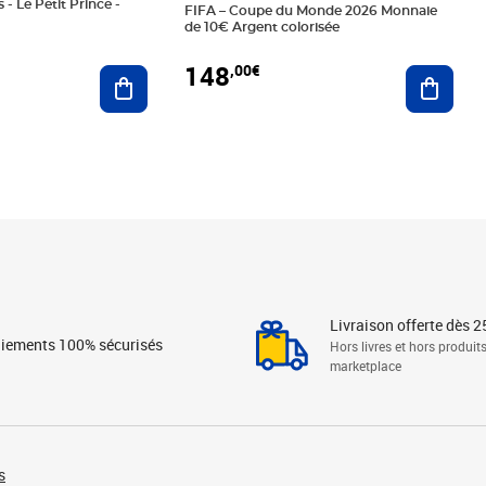
 - Le Petit Prince -
FIFA – Coupe du Monde 2026 Monnaie
de 10€ Argent colorisée
148
,00€
Ajouter au panier
Ajoute
Livraison offerte dès 2
iements 100% sécurisés
Hors livres et hors produit
marketplace
s