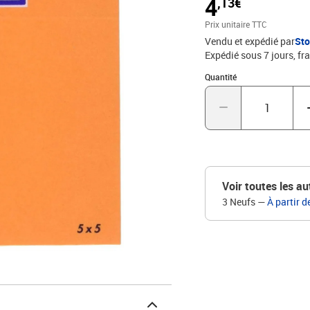
4
,13€
Prix unitaire TTC
Vendu et expédié par
St
Expédié sous 7 jours, fra
Quantité : 1
Quantité
Voir toutes les au
3 Neufs
—
À partir d