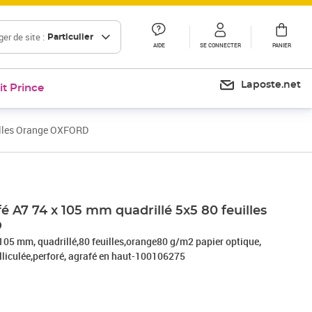
er de site :
Particulier
AIDE
SE CONNECTER
PANIER
Laposte.net
it Prince
uilles Orange OXFORD
Prix 6,62€
Prix 7,57€
Prix 12,00€
é A7 74 x 105 mm quadrillé 5x5 80 feuilles
D
 105 mm, quadrillé,80 feuilles,orange80 g/m2 papier optique,
lliculée,perforé, agrafé en haut-100106275