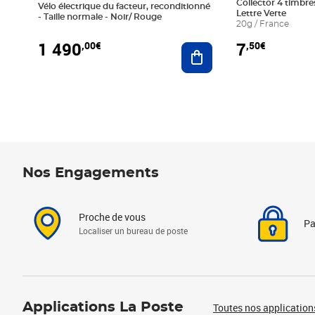
Collector 4 timbres
Vélo électrique du facteur, reconditionné
Lettre Verte
- Taille normale - Noir/ Rouge
20g / France
1 490
7
,00€
,50€
Ajouter au panier
Nos Engagements
Proche de vous
Pa
Localiser un bureau de poste
Applications La Poste
Toutes nos application