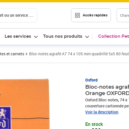
t ou un service ....
Chang
Accès rapides
Les services
Tous nos produits
Collection Pet
tes et carnets
Bloc-notes agrafé A7 74 x 105 mm quadrillé 5x5 80 fe
Prix 4,13€
Oxford
Bloc-notes agraf
Orange OXFOR
Oxford Bloc-notes, 74 x
couverture cartonnée pe
Voir la description
En stock