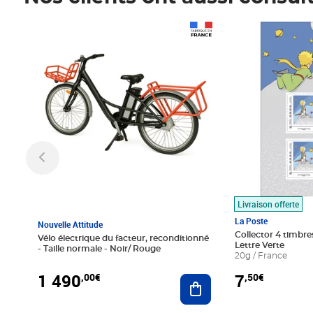
Prix 1 490,00€
Prix 7,50€
Livraison offerte
La Poste
Nouvelle Attitude
Collector 4 timbres
Vélo électrique du facteur, reconditionné
Lettre Verte
- Taille normale - Noir/ Rouge
20g / France
1 490
7
,00€
,50€
Ajouter au panier