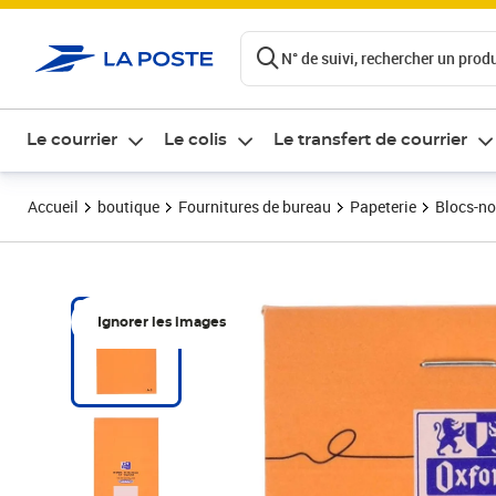
ontenu de la page
N° de suivi, rechercher un produi
Le courrier
Le colis
Le transfert de courrier
Accueil
boutique
Fournitures de bureau
Papeterie
Blocs-no
Ignorer les images