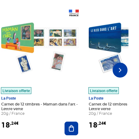
Prix 18,24€
Prix 18,24€
Livraison offerte
Livraison offerte
La Poste
La Poste
Carnet de 12 timbres - Maman dans l'art -
Carnet de 12 timbres - Le bl
Lettre verte
Lettre verte
20g / France
20g / France
18
18
,24€
,24€
r au panier
Ajouter au panier