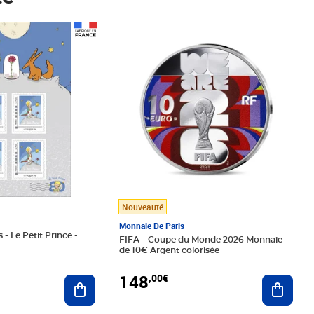
Prix 148,00€
Nouveauté
Monnaie De Paris
 - Le Petit Prince -
FIFA – Coupe du Monde 2026 Monnaie
de 10€ Argent colorisée
148
,00€
Ajouter au panier
Ajoute