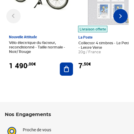
Livraison offerte
Nouvelle Attitude
La Poste
Vélo électrique du facteur,
Collector 4 timbres - Le Petit P
reconditionné - Taille normale -
- Lettre Verte
Noir/ Rouge
20g / France
1 490
7
,00€
,50€
Ajouter au panier
Nos Engagements
Proche de vous