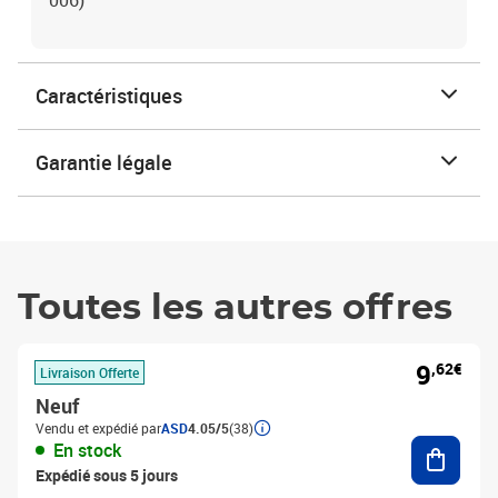
006)
Caractéristiques
Garantie légale
Toutes les autres offres
9
,62€
Livraison Offerte
Neuf
Vendu et expédié par
ASD
4.05/5
(38)
Ajouter
En stock
Expédié sous 5 jours