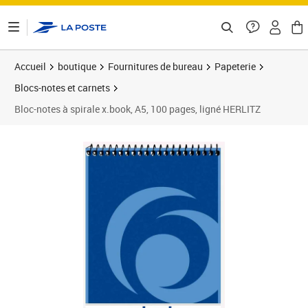
ontenu de la page
Accueil
boutique
Fournitures de bureau
Papeterie
Blocs-notes et carnets
Bloc-notes à spirale x.book, A5, 100 pages, ligné HERLITZ
Prix 3,06€
Prix 9
Prix 1