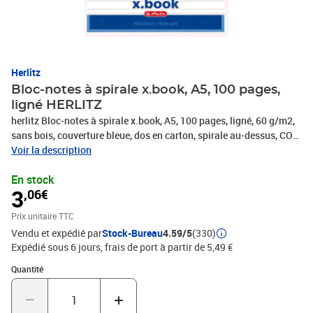
Herlitz
Bloc-notes à spirale x.book, A5, 100 pages,
ligné HERLITZ
herlitz Bloc-notes à spirale x.book, A5, 100 pages, ligné, 60 g/m2,
sans bois, couverture bleue, dos en carton, spirale au-dessus, CO2
réduit, (00110510-006)
Voir la description
En stock
3
,06€
Prix unitaire TTC
Vendu et expédié par
Stock-Bureau
4.59/5
(330)
Expédié sous 6 jours, frais de port à partir de 5,49 €
Quantité : 1
Quantité