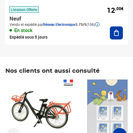
12
,00€
Livraison Offerte
Neuf
Vendu et expédié par
Réseau Electronique
3.75/5
(106)
Ajouter
En stock
Expédié sous 5 jours
Nos clients ont aussi consulté
Prix 1 490,00€
Prix 7,50€