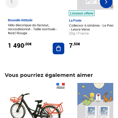
Livraison offerte
Nouvelle Attitude
La Poste
Vélo électrique du facteur,
Collector 4 timbres - Le Petit P
reconditionné - Taille normale -
- Lettre Verte
Noir/ Rouge
20g / France
1 490
7
,00€
,50€
Ajouter au panier
Vous pourriez également aimer
Prix 1 490,00€
Prix 7,50€