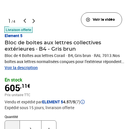
1
Voir la vidéo
/4
Livraison offerte
Element 5
Bloc de boites aux lettres collectives
extérieures · B4 - Gris brun
Bloc de 4 Boîtes aux lettres Corail · B4, Gris brun · RAL 7013.Nos
boîtes aux lettres normalisées conçues pour l’extérieur répondent
aux normes de références (NF D 27 405) et sont fabriquées en
Voir la description
France.Elles assurent la sécurité de votre courrier et colis
En stock
standards grâce à leur robustesse :- résistantes à la pluie, à la
605
,11€
condensation et autres facteurs climatiques,- conçues en
matériau composite SMC : insensible à la corrosion (garanties 10
Prix unitaire TTC
ans anti-corrosion),- résistantes aux chocs et au
Vendu et expédié par
ELEMENT 5
4.57/5
(7)
vandalisme.Système modulaire pensé pour s’adapter facilement à
Expédié sous 15 jours
livraison offerte
l’extension de votre lotissement ou copropriété.Installation :-
Pieds latéral- Encastrée- Fixation arrière murale* Livré sans pied,
Quantité : 1
Quantité
pied à sceller/platine disponible sur le site.Existent en Beige ivoire
et en Vert mousse.Pièces détachées disponibles.