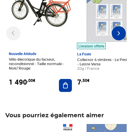
Livraison offerte
Nouvelle Attitude
La Poste
Vélo électrique du facteur,
Collector 4 timbres - Le Petit P
reconditionné - Taille normale -
- Lettre Verte
Noir/ Rouge
20g / France
1 490
7
,00€
,50€
Ajouter au panier
Vous pourriez également aimer
Prix 1 490,00€
Prix 7,50€