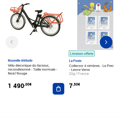
Livraison offerte
Nouvelle Attitude
La Poste
Vélo électrique du facteur,
Collector 4 timbres - Le Petit P
reconditionné - Taille normale -
- Lettre Verte
Noir/ Rouge
20g / France
1 490
7
,00€
,50€
Ajouter au panier