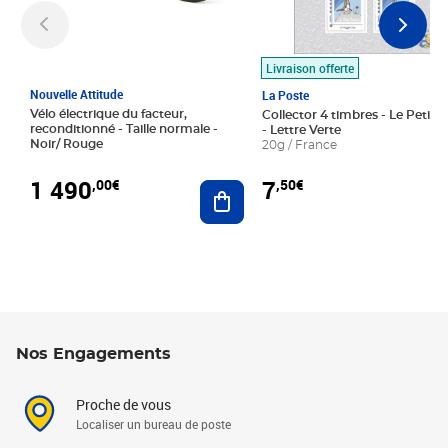
Livraison offerte
Nouvelle Attitude
La Poste
Vélo électrique du facteur,
Collector 4 timbres - Le Petit P
reconditionné - Taille normale -
- Lettre Verte
Noir/ Rouge
20g / France
1 490
7
,00€
,50€
Ajouter au panier
Nos Engagements
Proche de vous
Localiser un bureau de poste