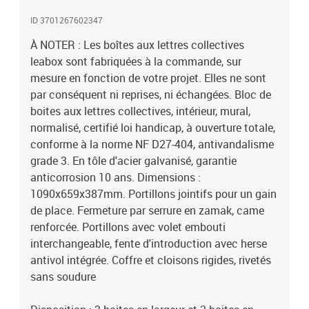
de clés fourni à l'intérieur du bloc, 2 clés fournies par boite. Le bloc
ID 3701267602347
de boites aux lettres est livré avec une serrure en laiton poli
provisoire : ce système sert à maintenir le bloc fermé durant le
À NOTER : Les boîtes aux lettres collectives
transport et la pose. Il est obligatoire de le remplacer par une
leabox sont fabriquées à la commande, sur
serrure définitive normalisée, fournie gratuitement par La Poste.
mesure en fonction de votre projet. Elles ne sont
Pour un immeuble neuf, la demande de raccordement postal est à
par conséquent ni reprises, ni échangées. Bloc de
faire après du bureau de poste local. En cas de rénovation, il suffit
boites aux lettres collectives, intérieur, mural,
de récupérer la serrure normalisée La Poste installée sur le bloc
normalisé, certifié loi handicap, à ouverture totale,
remplacé. Bon à savoir : il existe 19 Pass La Poste différents,
conforme à la norme NF D27-404, antivandalisme
variables d'un quartier à un autre, selon la tournée du facteur.
grade 3. En tôle d'acier galvanisé, garantie
anticorrosion 10 ans. Dimensions :
1090x659x387mm. Portillons jointifs pour un gain
de place. Fermeture par serrure en zamak, came
renforcée. Portillons avec volet embouti
interchangeable, fente d'introduction avec herse
antivol intégrée. Coffre et cloisons rigides, rivetés
sans soudure