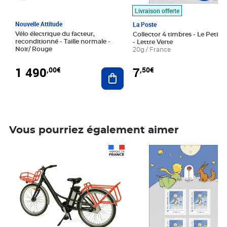
Livraison offerte
Nouvelle Attitude
La Poste
Vélo électrique du facteur,
Collector 4 timbres - Le Petit P
reconditionné - Taille normale -
- Lettre Verte
Noir/ Rouge
20g / France
1 490
7
,00€
,50€
Ajouter au panier
Vous pourriez également aimer
Prix 1 490,00€
Prix 7,50€