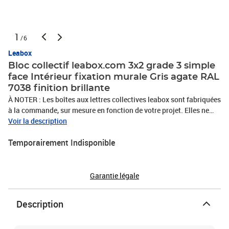
1
/6
Leabox
Bloc collectif leabox.com 3x2 grade 3 simple
face Intérieur fixation murale Gris agate RAL
7038 finition brillante
À NOTER : Les boîtes aux lettres collectives leabox sont fabriquées
à la commande, sur mesure en fonction de votre projet. Elles ne
sont par conséquent ni reprises, ni échangées. Bloc de boites aux
Voir la description
lettres collectives, intérieur, mural, normalisé, certifié loi handicap,
Temporairement Indisponible
à ouverture totale, conforme à la norme NF D27-404,
antivandalisme grade 3. En tôle d'acier galvanisé, garantie
anticorrosion 10 ans. Dimensions : 1090x659x387mm. Portillons
jointifs pour un gain de place. Fermeture par serrure en zamak,
Garantie légale
came renforcée. Portillons avec volet embouti interchangeable,
fente d'introduction avec herse antivol intégrée. Coffre et cloisons
Description
rigides, rivetés sans soudureDisposition : 3 boites en largeur et 2
boites en hauteur. Peinture poudre polyester sans plomb. Porte
nom affleurant en polycarbonate, dimensions 103x28mm. Tableau