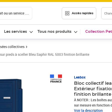
t ou un service ....
Chang
Accès rapides
Les services
Tous nos produits
Collection Pet
sées collectives
sur pieds à sceller Bleu Saphir RAL 5003 finition brillante
Leabox
Bloc collectif l
Extérieur fixati
finition brillante
À NOTER : Les boîtes aux
sur mesure en fonction de
échangées. Bloc de boites aux lettres collectives, extérieur, sur pieds à sceller,
Voir la description