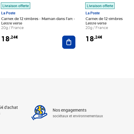
Livraison offerte
Livraison offerte
La Poste
La Poste
Carnet de 12 timbres - Maman dans l'art -
Carnet de 12 timbres - Le bl
Lettre verte
Lettre verte
20g / France
20g / France
18
18
,24€
,24€
r au panier
Ajouter au panier
5€ d'achat
Nos engagements
s
sociétaux et environnementaux