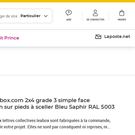
er de site :
Particulier
AIDE
SE CONNECTER
PANIER
Laposte.net
it Prince
eabox.com 2x4 grade 3 simple face
on sur pieds à sceller Bleu Saphir RAL 5003
 lettres collectives leabox sont fabriquées à la commande,
 votre projet. Elles ne sont par conséquent ni reprises, ni