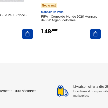
Nouveauté
Monnaie De Paris
 - Le Petit Prince -
FIFA – Coupe du Monde 2026 Monnaie
de 10€ Argent colorisée
148
,00€
Ajouter au panier
Ajoute
Livraison offerte dès 2
iements 100% sécurisés
Hors livres et hors produit
marketplace