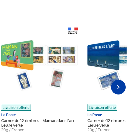
Prix 18,24€
Prix 18,24€
Livraison offerte
Livraison offerte
La Poste
La Poste
Carnet de 12 timbres - Maman dans l'art -
Carnet de 12 timbres - Le bl
Lettre verte
Lettre verte
20g / France
20g / France