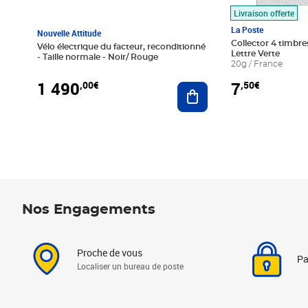
Livraison offerte
La Poste
Nouvelle Attitude
Collector 4 timbres
Vélo électrique du facteur, reconditionné
Lettre Verte
- Taille normale - Noir/ Rouge
20g / France
1 490
7
,00€
,50€
Ajouter au panier
Nos Engagements
Proche de vous
Pa
Localiser un bureau de poste