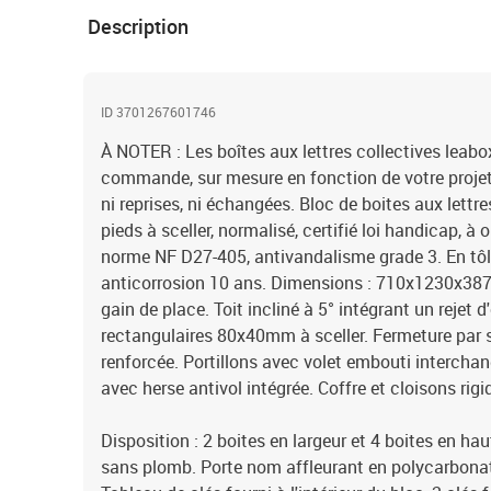
Description
ID 3701267601746
À NOTER : Les boîtes aux lettres collectives leabo
commande, sur mesure en fonction de votre projet
ni reprises, ni échangées. Bloc de boites aux lettres
pieds à sceller, normalisé, certifié loi handicap, à
norme NF D27-405, antivandalisme grade 3. En tôle
anticorrosion 10 ans. Dimensions : 710x1230x387m
gain de place. Toit incliné à 5° intégrant un rejet d
rectangulaires 80x40mm à sceller. Fermeture par 
renforcée. Portillons avec volet embouti interchan
avec herse antivol intégrée. Coffre et cloisons rigi
Disposition : 2 boites en largeur et 4 boites en ha
sans plomb. Porte nom affleurant en polycarbon