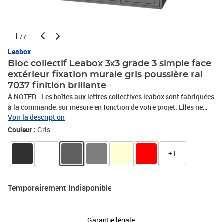
1
/7
Leabox
Bloc collectif Leabox 3x3 grade 3 simple face
extérieur fixation murale gris poussière ral
7037 finition brillante
À NOTER : Les boîtes aux lettres collectives leabox sont fabriquées
à la commande, sur mesure en fonction de votre projet. Elles ne
sont par conséquent ni reprises, ni échangées. Bloc de boites aux
Voir la description
lettres collectives, extérieur, mural, normalisé, certifié loi handicap,
Couleur :
Gris
à ouverture totale, conforme à la norme NF D27-405,
antivandalisme grade 3. En tôle d'acier galvanisé, garantie
+1
anticorrosion 10 ans. Dimensions : 1090x944x387mm. Portillons
jointifs pour un gain de place. Toit incliné à 5° intégrant un rejet
d'eau. Fermeture par serrure en zamak, came renforcée. Portillons
Temporairement Indisponible
avec volet embouti interchangeable, fente d'introduction avec
herse antivol intégrée. Coffre et cloisons rigides, rivetés sans
soudure.Disposition : 3 boites en largeur et 3 boites en hauteur.
Garantie légale
Peinture poudre polyester sans plomb. Porte nom affleurant en