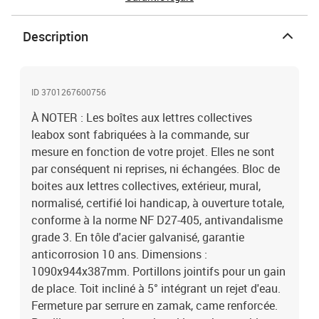
polycarbonate, dimensions 103x28mm. Tableau de clés fourni à
l'intérieur du bloc, 2 clés fournies par boite. Le bloc de boites aux
Description
lettres est livré avec une serrure plastique provisoire : ce système
sert à maintenir le bloc fermé durant le transport et la pose. Il est
obligatoire de le remplacer par une serrure définitive normalisée,
fournie gratuitement par La Poste. Pour un immeuble neuf, la
ID 3701267600756
demande de raccordement postal est à faire après du bureau de
À NOTER : Les boîtes aux lettres collectives
poste local. En cas de rénovation, il suffit de récupérer la serrure
normalisée La Poste installée sur le bloc remplacé. Bon à savoir : il
leabox sont fabriquées à la commande, sur
existe 19 Pass La Poste différents, variables d'un quartier à un
mesure en fonction de votre projet. Elles ne sont
autre, selon la tournée du facteur.
par conséquent ni reprises, ni échangées. Bloc de
boites aux lettres collectives, extérieur, mural,
normalisé, certifié loi handicap, à ouverture totale,
conforme à la norme NF D27-405, antivandalisme
grade 3. En tôle d'acier galvanisé, garantie
anticorrosion 10 ans. Dimensions :
1090x944x387mm. Portillons jointifs pour un gain
de place. Toit incliné à 5° intégrant un rejet d'eau.
Fermeture par serrure en zamak, came renforcée.