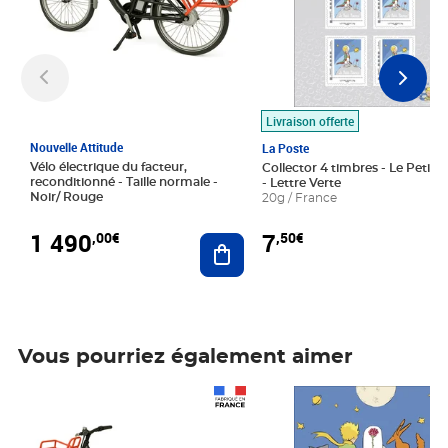
Livraison offerte
Nouvelle Attitude
La Poste
Vélo électrique du facteur,
Collector 4 timbres - Le Petit P
reconditionné - Taille normale -
- Lettre Verte
Noir/ Rouge
20g / France
1 490
7
,00€
,50€
Ajouter au panier
Vous pourriez également aimer
Prix 1 490,00€
Prix 7,50€