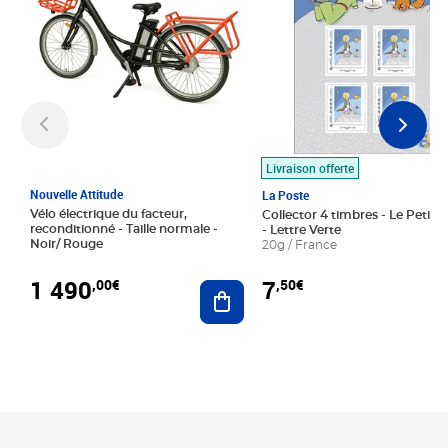
Livraison offerte
Nouvelle Attitude
La Poste
Vélo électrique du facteur,
Collector 4 timbres - Le Petit P
reconditionné - Taille normale -
- Lettre Verte
Noir/ Rouge
20g / France
1 490
7
,00€
,50€
Ajouter au panier