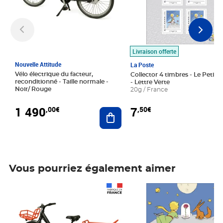
Livraison offerte
Nouvelle Attitude
La Poste
Vélo électrique du facteur,
Collector 4 timbres - Le Petit P
reconditionné - Taille normale -
- Lettre Verte
Noir/ Rouge
20g / France
1 490
7
,00€
,50€
Ajouter au panier
Vous pourriez également aimer
Prix 1 490,00€
Prix 7,50€