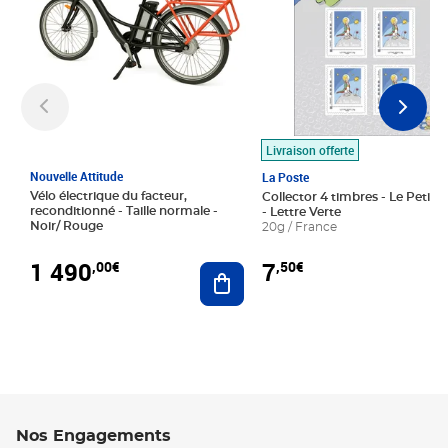
Livraison offerte
Nouvelle Attitude
La Poste
Vélo électrique du facteur,
Collector 4 timbres - Le Petit P
reconditionné - Taille normale -
- Lettre Verte
Noir/ Rouge
20g / France
1 490
7
,00€
,50€
Ajouter au panier
Nos Engagements