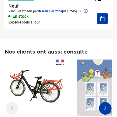
Neuf
Vendu et expédié par
Réseau Electronique
3.75/5
(106)
Ajouter
En stock
Expédié sous 1 jour
Nos clients ont aussi consulté
Prix 1 490,00€
Prix 7,50€