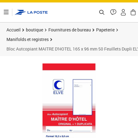
ontenu de la page
Accueil
boutique
Fournitures de bureau
Papeterie
Manifolds et registres
Bloc Autcopiant MAITRE D'HOTEL 165 x 96 mm 50 Feuillets Dupli E
Prix 7,75€
Prix 2
Prix 1