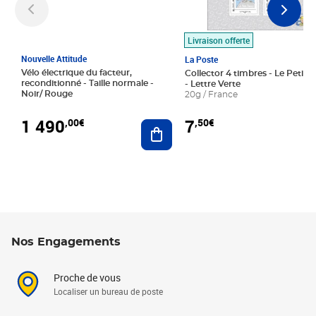
Livraison offerte
Nouvelle Attitude
La Poste
Vélo électrique du facteur,
Collector 4 timbres - Le Petit P
reconditionné - Taille normale -
- Lettre Verte
Noir/ Rouge
20g / France
1 490
7
,00€
,50€
Ajouter au panier
Nos Engagements
Proche de vous
Localiser un bureau de poste