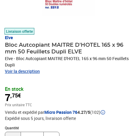
Livraison offerte
Elve
Bloc Autcopiant MAITRE D'HOTEL 165 x 96
mm 50 Feuillets Dupli ELVE
Elve - Bloc Autcopiant MAITRE D'HOTEL 165 x 96 mm 50 Feuillets
Dupli
Voir la description
En stock
7
,75€
Prix unitaire TTC
Vendu et expédié par
Micro Passion 76
4.27/5
(102)
Expédié sous 5 jours
livraison offerte
Quantité : 1
Quantité