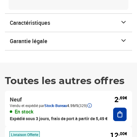
Caractéristiques
Garantie légale
Toutes les autres offres
2
,69€
Neuf
Vendu et expédié par
Stock-Bureau
4.59/5
(329)
Ajouter
En stock
Expédié sous 3 jours, frais de port à partir de 5,49 €
12
,00€
Livraison Offerte