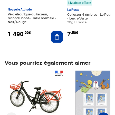
Livraison offerte
Nouvelle Attitude
La Poste
Vélo électrique du facteur,
Collector 4 timbres - Le Petit P
reconditionné - Taille normale -
- Lettre Verte
Noir/ Rouge
20g / France
1 490
7
,00€
,50€
Ajouter au panier
Vous pourriez également aimer
Prix 1 490,00€
Prix 7,50€