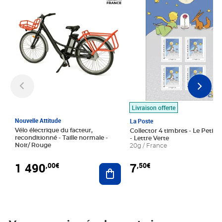
Livraison offerte
Nouvelle Attitude
La Poste
Vélo électrique du facteur,
Collector 4 timbres - Le Petit P
reconditionné - Taille normale -
- Lettre Verte
Noir/ Rouge
20g / France
1 490
7
,00€
,50€
Ajouter au panier