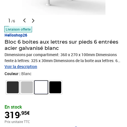
1
/6
Livraison offerte
Helloshop26
Bloc 6 boites aux lettres sur pieds 6 entrées
acier galvanisé blanc
Dimensions par compartiment: 360 x 270 x 100mm Dimensions
fente à lettres: 325 x 30mm Dimensions de la boite aux lettres: 696
x 385 x 270mm Dimensions du support : 1200 x Ø 50mm / 78mm
Voir la description
Poids en kg 12,28 Matériau Acier galvanisé Couleur blanche Large
Couleur :
Blanc
fente de boite aux lettres 6 Boite aux lettres avec porte-nom 2 clés
par compartiment Avec un pied de support pratique Revêtement
par poudre robuste Boite aux lettres au montage simple
Accessoires 1x boîte aux lettres 6x 2 clés 1x support 1x matériel de
montage
En stock
319
,95€
Prix unitaire TTC