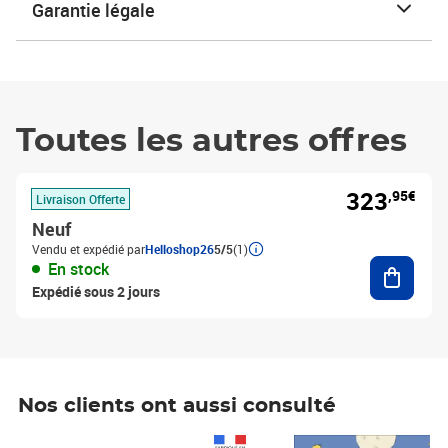
Garantie légale
Toutes les autres offres
323
,95€
Livraison Offerte
Neuf
Vendu et expédié par
Helloshop26
5/5
(1)
Ajouter
En stock
Expédié sous 2 jours
Nos clients ont aussi consulté
Prix 1 490,00€
Prix 7,50€