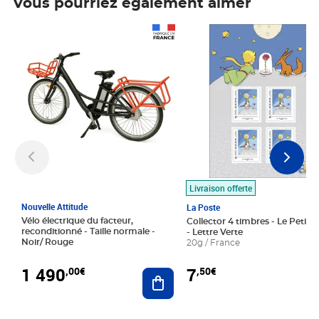
Vous pourriez également aimer
Prix 1 490,00€
Prix 7,50€
Livraison offerte
Nouvelle Attitude
La Poste
Vélo électrique du facteur,
Collector 4 timbres - Le Petit P
reconditionné - Taille normale -
- Lettre Verte
Noir/ Rouge
20g / France
1 490
7
,00€
,50€
Ajouter au panier