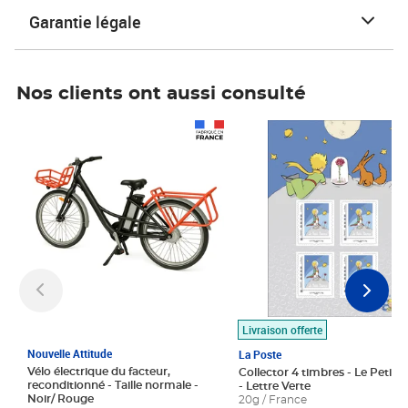
Garantie légale
Nos clients ont aussi consulté
Prix 1 490,00€
Prix 7,50€
Livraison offerte
Nouvelle Attitude
La Poste
Vélo électrique du facteur,
Collector 4 timbres - Le Petit P
reconditionné - Taille normale -
- Lettre Verte
Noir/ Rouge
20g / France