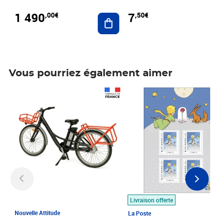
1 490
7
,00€
,50€
Ajouter au panier
Vous pourriez également aimer
Prix 1 490,00€
Prix 7,50€
Livraison offerte
Nouvelle Attitude
La Poste