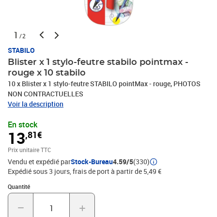
1
/2
STABILO
Blister x 1 stylo-feutre stabilo pointmax -
rouge x 10 stabilo
10 x Blister x 1 stylo-feutre STABILO pointMax - rouge, PHOTOS
NON CONTRACTUELLES
Voir la description
En stock
13
,81€
Prix unitaire TTC
Vendu et expédié par
Stock-Bureau
4.59/5
(330)
Expédié sous 3 jours, frais de port à partir de 5,49 €
Quantité : 1
Quantité