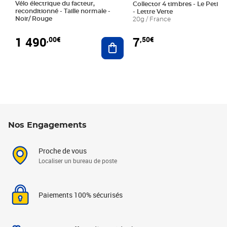
Vélo électrique du facteur,
Collector 4 timbres - Le Petit P
reconditionné - Taille normale -
- Lettre Verte
Noir/ Rouge
20g / France
1 490
7
,00€
,50€
Ajouter au panier
Nos Engagements
Proche de vous
Localiser un bureau de poste
Paiements 100% sécurisés