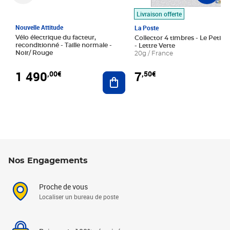
Livraison offerte
Nouvelle Attitude
La Poste
Vélo électrique du facteur,
Collector 4 timbres - Le Petit P
reconditionné - Taille normale -
- Lettre Verte
Noir/ Rouge
20g / France
1 490
7
,00€
,50€
Ajouter au panier
Nos Engagements
Proche de vous
Localiser un bureau de poste