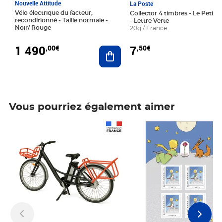
Nouvelle Attitude
La Poste
Vélo électrique du facteur,
Collector 4 timbres - Le Petit P
reconditionné - Taille normale -
- Lettre Verte
Noir/ Rouge
20g / France
1 490
7
,00€
,50€
Ajouter au panier
Vous pourriez également aimer
Prix 1 490,00€
Prix 7,50€