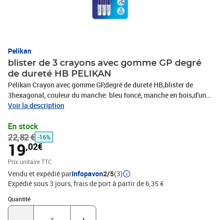
Pelikan
blister de 3 crayons avec gomme GP degré
de dureté HB PELIKAN
Pelikan Crayon avec gomme GP,degré de dureté HB,blister de
3hexagonal, couleur du manche: bleu foncé, manche en bois,d'une
haute qualité, épaisseur de la mine: 2 mm, contenu:3 pièces
Voir la description
(978866)
En stock
22,82 €
-16%
19
,02€
Prix unitaire TTC
Vendu et expédié par
Infopavon
2/5
(3)
Expédié sous 3 jours, frais de port à partir de 6,35 €
Quantité : 1
Quantité