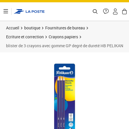
ontenu de la page
Accueil
boutique
Fournitures de bureau
Ecriture et correction
Crayons papiers
blister de 3 crayons avec gomme GP degré de dureté HB PELIKAN
Prix barré 22,82 €
Prix 19,02€