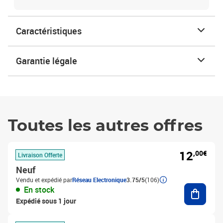
Caractéristiques
Garantie légale
Toutes les autres offres
12
,00€
Livraison Offerte
Neuf
Vendu et expédié par
Réseau Electronique
3.75/5
(106)
Ajouter
En stock
Expédié sous 1 jour