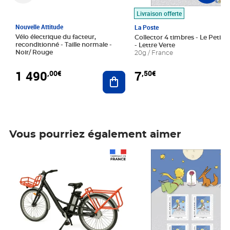
Livraison offerte
Nouvelle Attitude
La Poste
Vélo électrique du facteur,
Collector 4 timbres - Le Petit P
reconditionné - Taille normale -
- Lettre Verte
Noir/ Rouge
20g / France
1 490
7
,00€
,50€
Ajouter au panier
Vous pourriez également aimer
Prix 1 490,00€
Prix 7,50€