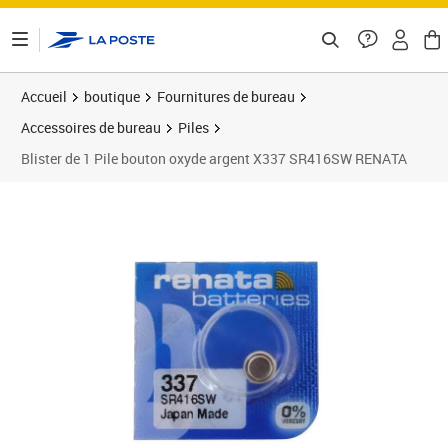
ontenu de la page
Accueil
boutique
Fournitures de bureau
Accessoires de bureau
Piles
Blister de 1 Pile bouton oxyde argent X337 SR416SW RENATA
Prix 1,98€
Prix 1
Prix 1