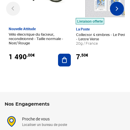
Livraison offerte
Nouvelle Attitude
La Poste
Vélo électrique du facteur,
Collector 4 timbres - Le Petit P
reconditionné - Taille normale -
- Lettre Verte
Noir/ Rouge
20g / France
1 490
7
,00€
,50€
Ajouter au panier
Nos Engagements
Proche de vous
Localiser un bureau de poste