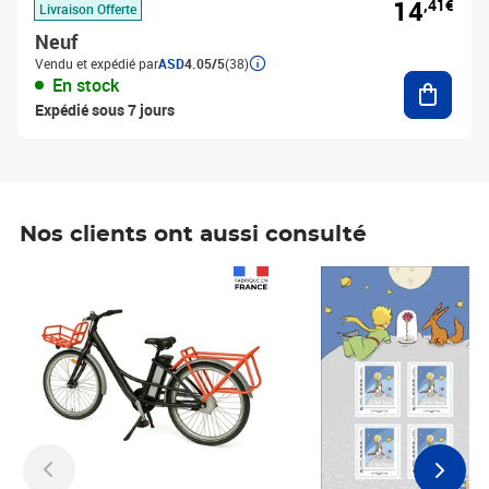
14
,41€
Livraison Offerte
Neuf
Vendu et expédié par
ASD
4.05/5
(38)
Ajouter
En stock
Expédié sous 7 jours
Nos clients ont aussi consulté
Prix 1 490,00€
Prix 7,50€