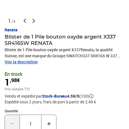
1
/3
Renata
Blister de 1 Pile bouton oxyde argent X337
SR416SW RENATA
Blister de 1 Pile bouton oxyde argent X337Renata, la qualité
Suisse, est une marque du Groupe SWATCH337 SR416S W 337
SR416
Voir la description
En stock
1
,98€
Prix unitaire TTC
Vendu et expédié par
Stock-Bureau
4.59/5
(330)
Expédié sous 2 jours, frais de port à partir de 2,49 €
Quantité : 1
Quantité