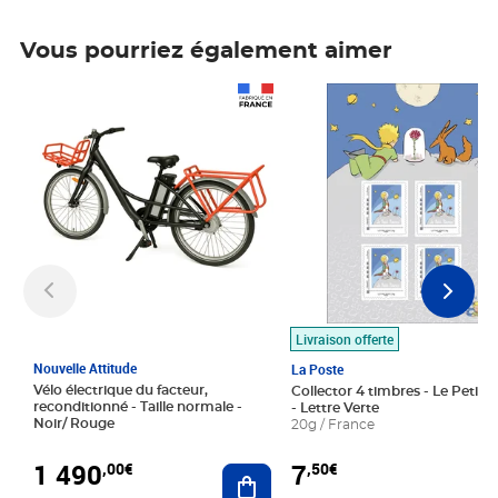
Vous pourriez également aimer
Prix 1 490,00€
Prix 7,50€
Livraison offerte
Nouvelle Attitude
La Poste
Vélo électrique du facteur,
Collector 4 timbres - Le Petit P
reconditionné - Taille normale -
- Lettre Verte
Noir/ Rouge
20g / France
1 490
7
,00€
,50€
Ajouter au panier