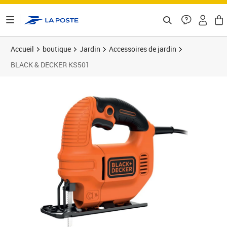
ontenu de la page
Accueil
boutique
Jardin
Accessoires de jardin
BLACK & DECKER KS501
Prix 65,83€