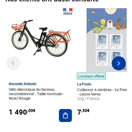
Prix 1 490,00€
Prix 7,50€
Livraison offerte
Nouvelle Attitude
La Poste
Vélo électrique du facteur,
Collector 4 timbres - Le Petit P
reconditionné - Taille normale -
- Lettre Verte
Noir/ Rouge
20g / France
1 490
7
,00€
,50€
Ajouter au panier