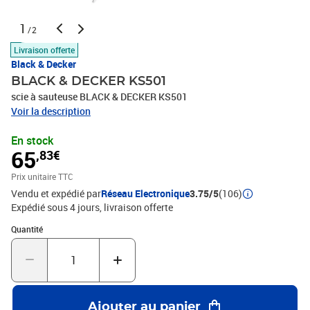
1
/2
Livraison offerte
Black & Decker
BLACK & DECKER KS501
scie à sauteuse BLACK & DECKER KS501
Voir la description
En stock
65
,83€
Prix unitaire TTC
Vendu et expédié par
Réseau Electronique
3.75/5
(106)
Expédié sous 4 jours
livraison offerte
Quantité : 1
Quantité
Ajouter au panier