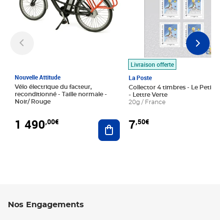
Livraison offerte
Nouvelle Attitude
La Poste
Vélo électrique du facteur,
Collector 4 timbres - Le Petit P
reconditionné - Taille normale -
- Lettre Verte
Noir/ Rouge
20g / France
1 490
7
,00€
,50€
Ajouter au panier
Nos Engagements