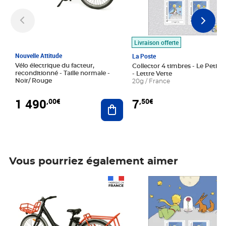
Livraison offerte
Nouvelle Attitude
La Poste
Vélo électrique du facteur,
Collector 4 timbres - Le Petit P
reconditionné - Taille normale -
- Lettre Verte
Noir/ Rouge
20g / France
1 490
7
,00€
,50€
Ajouter au panier
Vous pourriez également aimer
Prix 1 490,00€
Prix 7,50€