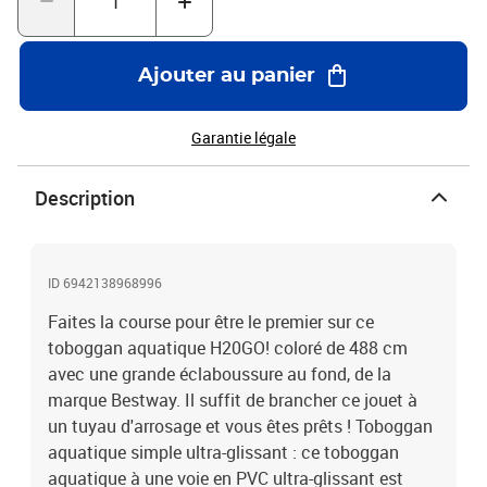
multicoloreMatériau : PVCTaille : 82 x 488 cm (L x l)Toboggan
aquatique à une voie ultra-lisseArroseurs intégrésSe connecte à
un tuyau d'arrosageLe glissement se termine par une piscine à
Ajouter au panier
éclaboussuresLa livraison contient :1 x toboggan à eau1 x patch
de réparationAVERTISSEMENT: Ne convient pas aux enfants de
moins de 36 mois.AVERTISSEMENT: Réservé à un usage
Garantie légale
familial.AVERTISSEMENT: À utiliser sous la surveillance d’un
adulte.
Description
ID 6942138968996
Faites la course pour être le premier sur ce
toboggan aquatique H20GO! coloré de 488 cm
avec une grande éclaboussure au fond, de la
marque Bestway. Il suffit de brancher ce jouet à
un tuyau d'arrosage et vous êtes prêts ! Toboggan
aquatique simple ultra-glissant : ce toboggan
aquatique à une voie en PVC ultra-glissant est