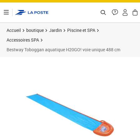
ontenu de la page
Accueil
boutique
Jardin
Piscine et SPA
Accessoires SPA
Bestway Toboggan aquatique H20GO! voie unique 488 cm
Prix 32,16€