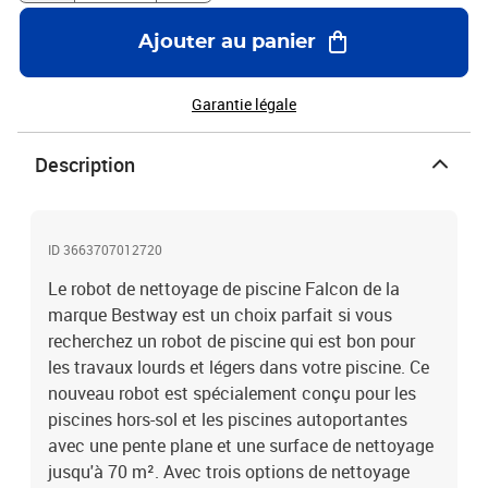
noir Matériau : plastique Dimensions : 65 x 42,5 x 35 cm (L x l x H)
Puissance : 150 W Tension d'entrée : 220/240 V Tension de sortie :
Ajouter au panier
c.c. 24 V 3 options de nettoyage : 1 / 1,5 / 2 heures Avec filtre
remplaçable Capacité du filtre : 20 m³/h La livraison comprend un
câble de 12 m avec flotteurs individuels Pour le nettoyage des sols
Garantie légale
plats ou en pente (35 °) jusqu'à 70 m² Un moteur pour l'aspiration
et la direction Nettoyage sur un parcours aléatoire Profondeur
Description
maximale de la piscine : 2 m Vitesse : environ 20 m / min
Résistance à l'eau Facile à transporter pour toute la famille Facile
à utiliser, ouverture rapide par deux clips
ID 3663707012720
Le robot de nettoyage de piscine Falcon de la
marque Bestway est un choix parfait si vous
recherchez un robot de piscine qui est bon pour
les travaux lourds et légers dans votre piscine. Ce
nouveau robot est spécialement conçu pour les
piscines hors-sol et les piscines autoportantes
avec une pente plane et une surface de nettoyage
jusqu'à 70 m². Avec trois options de nettoyage