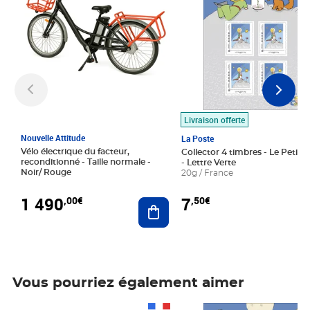
Livraison offerte
Nouvelle Attitude
La Poste
Vélo électrique du facteur,
Collector 4 timbres - Le Petit P
reconditionné - Taille normale -
- Lettre Verte
Noir/ Rouge
20g / France
1 490
7
,00€
,50€
Ajouter au panier
Vous pourriez également aimer
Prix 1 490,00€
Prix 7,50€