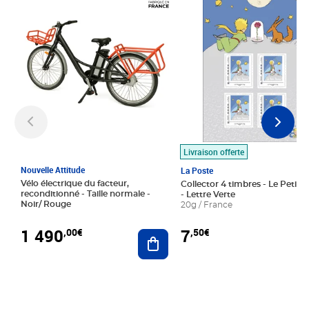
Livraison offerte
Nouvelle Attitude
La Poste
Vélo électrique du facteur,
Collector 4 timbres - Le Petit P
reconditionné - Taille normale -
- Lettre Verte
Noir/ Rouge
20g / France
1 490
7
,00€
,50€
Ajouter au panier