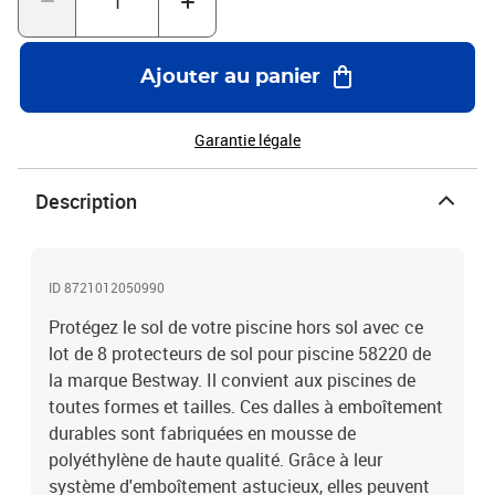
pour les sols de la piscineConvient aux piscines de toutes formes
et taillesEmballage rétractable avec carte d'insertionSurface
totale de couverte : 2 m²Numéro d'article Bestway : 58220La
Ajouter au panier
livraison contient :8 x protecteur de sol de piscine
Garantie légale
Description
ID 8721012050990
Protégez le sol de votre piscine hors sol avec ce
lot de 8 protecteurs de sol pour piscine 58220 de
la marque Bestway. Il convient aux piscines de
toutes formes et tailles. Ces dalles à emboîtement
durables sont fabriquées en mousse de
polyéthylène de haute qualité. Grâce à leur
système d'emboîtement astucieux, elles peuvent