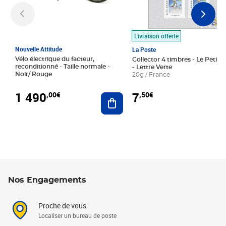
Livraison offerte
Nouvelle Attitude
La Poste
Vélo électrique du facteur,
Collector 4 timbres - Le Petit P
reconditionné - Taille normale -
- Lettre Verte
Noir/ Rouge
20g / France
1 490
7
,00€
,50€
Ajouter au panier
Nos Engagements
Proche de vous
Localiser un bureau de poste