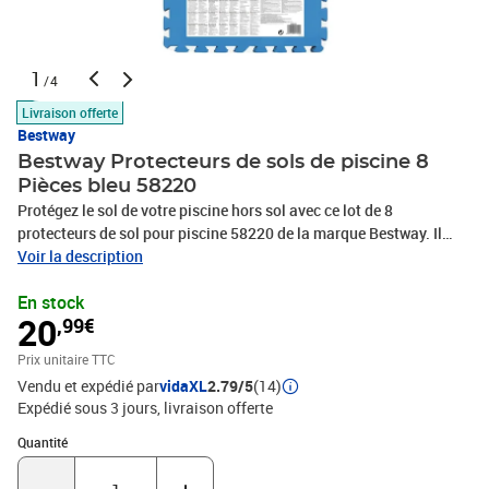
1
/4
Livraison offerte
Bestway
Bestway Protecteurs de sols de piscine 8
Pièces bleu 58220
Protégez le sol de votre piscine hors sol avec ce lot de 8
protecteurs de sol pour piscine 58220 de la marque Bestway. Il
convient aux piscines de toutes formes et tailles. Ces dalles à
Voir la description
emboîtement durables sont fabriquées en mousse de polyéthylène
En stock
de haute qualité. Grâce à leur système d'emboîtement astucieux,
20
,99€
elles peuvent être placées dans différentes configurations. Elles
sont non seulement idéales pour protéger le sol de votre piscine
Prix unitaire TTC
contre les perforations et l'abrasion, mais peuvent également être
Vendu et expédié par
vidaXL
2.79/5
(14)
utilisées pour former un tapis de jeu ou une surface souple pour le
Expédié sous 3 jours
livraison offerte
camping. La livraison comprend 8 pièces qui couvriront une
surface totale de 2 m².Couleur : bleuMatériau : polyéthylène
Quantité : 1
Quantité
(PE)Taille : 50 x 50 cm (L x l)Chaque tuile a une surface de 0,25
m²Polyéthylène durableFournit une protection supplémentaire