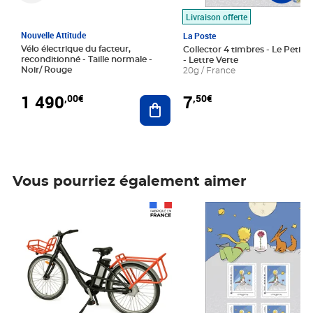
Livraison offerte
Nouvelle Attitude
La Poste
Vélo électrique du facteur,
Collector 4 timbres - Le Petit P
reconditionné - Taille normale -
- Lettre Verte
Noir/ Rouge
20g / France
1 490
7
,00€
,50€
Ajouter au panier
Vous pourriez également aimer
Prix 1 490,00€
Prix 7,50€