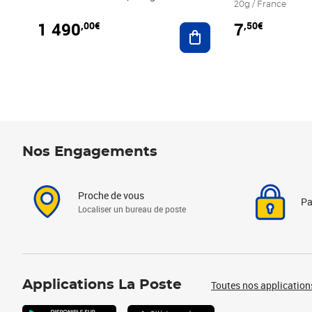
20g / France
1 490
7
,00€
,50€
Ajouter au panier
Nos Engagements
Proche de vous
Pa
Localiser un bureau de poste
Applications La Poste
Toutes nos application