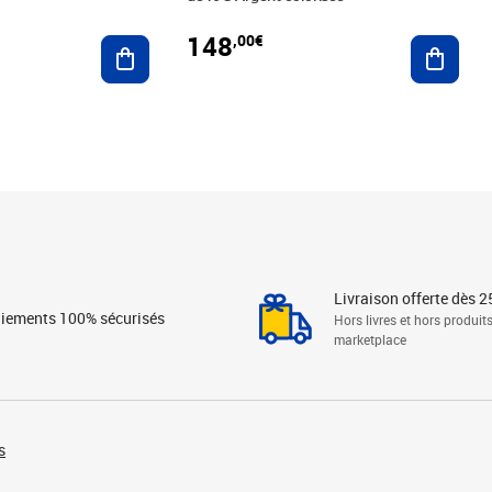
148
,00€
Ajouter au panier
Ajoute
Livraison offerte dès 2
iements 100% sécurisés
Hors livres et hors produit
marketplace
s