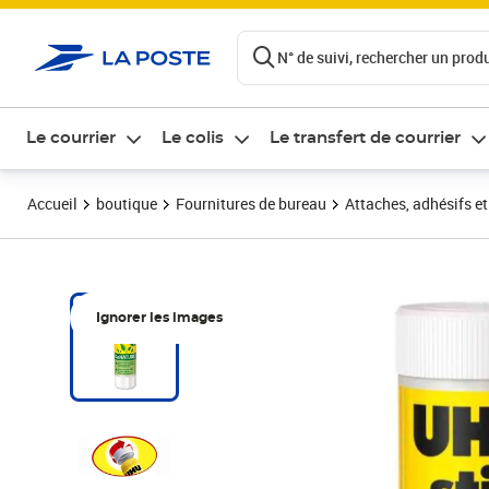
ontenu de la page
N° de suivi, rechercher un produi
Le courrier
Le colis
Le transfert de courrier
Accueil
boutique
Fournitures de bureau
Attaches, adhésifs e
Ignorer les images