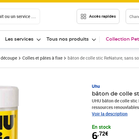
t ou un service ....
Chang
Accès rapides
Les services
Tous nos produits
Collection Pet
t découpe
Colles et pâtes à fixe
bâton de colle stic ReNature, sans s
Prix 6,72€
Uhu
bâton de colle s
UHU bâton de colle stic 
ressources renouvlables,
capuchon vissable, lavab
Voir la description
En stock
6
,72€