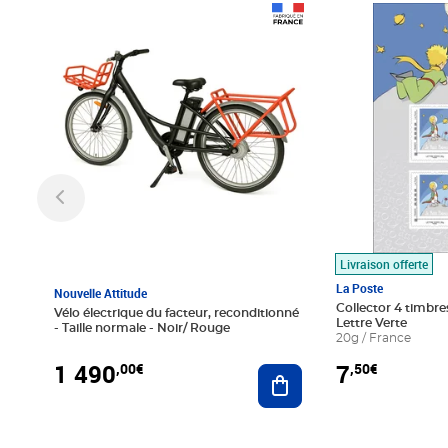
Prix 1 490,00€
Prix 7,50€
Livraison offerte
La Poste
Nouvelle Attitude
Collector 4 timbres
Vélo électrique du facteur, reconditionné
Lettre Verte
- Taille normale - Noir/ Rouge
20g / France
1 490
7
,00€
,50€
Ajouter au panier