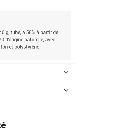
0 g, tube, á 58% à partir de
0 d'origine naturelle, avec
rton et polystyrène
té