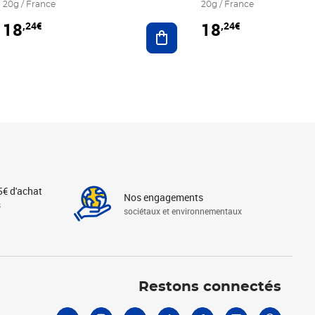
20g / France
20g / France
18
18
,24€
,24€
r au panier
Ajouter au panier
5€ d'achat
Nos engagements
s
sociétaux et environnementaux
Linkedin
Instagram
X
Tiktok
Facebook
Youtube
Threads
Restons connectés