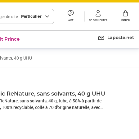
er de site :
Particulier
AIDE
SE CONNECTER
PANIER
Laposte.net
it Prince
olvants, 40 g UHU
tic ReNature, sans solvants, 40 g UHU
ReNature, sans solvants, 40 g, tube, á 58% à partir de
 100% recyclable, colle à 70 d'origine naturelle, avec
le à froid, pour papier, carton et polystyrène