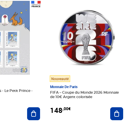
Prix 148,00€
Nouveauté
Monnaie De Paris
 - Le Petit Prince -
FIFA – Coupe du Monde 2026 Monnaie
de 10€ Argent colorisée
148
,00€
Ajouter au panier
Ajoute