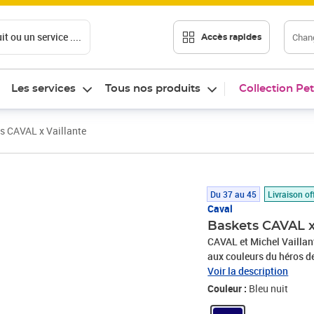
t ou un service ....
Chang
Accès rapides
Les services
Tous nos produits
Collection Pet
s CAVAL x Vaillante
Prix 155,00€
Du 37 au 45
Livraison of
Caval
Baskets CAVAL x
CAVAL et Michel Vaillan
aux couleurs du héros d
asymétriques, gourmettes
Voir la description
inédite à la carrosserie
Couleur :
Bleu nuit
Vaillante sont des sneak