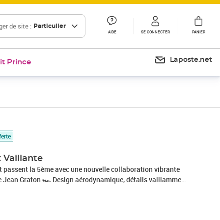
er de site :
Particulier
AIDE
SE CONNECTER
PANIER
Laposte.net
it Prince
ferte
 Vaillante
t passent la 5ème avec une nouvelle collaboration vibrante
e Jean Graton 🏎️ Design aérodynamique, détails vaillamment
 métalliques sur l'aileron avant... Découvrez cette paire
 tricolore, pour une asymétrie en Pole Position. 🔥 Les CAVAL x
ers asymétriques de la collection Pulse qui fusionnent un