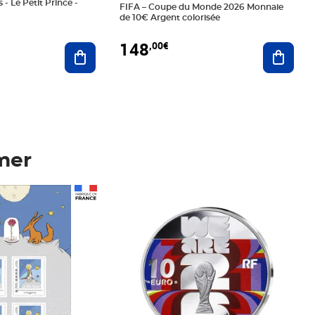
 - Le Petit Prince -
FIFA – Coupe du Monde 2026 Monnaie
de 10€ Argent colorisée
148
,00€
Ajouter au panier
Ajoute
mer
Prix 148,00€