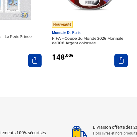
Nouveauté
Monnaie De Paris
 - Le Petit Prince -
FIFA – Coupe du Monde 2026 Monnaie
de 10€ Argent colorisée
148
,00€
Ajouter au panier
Ajoute
Livraison offerte dès 2
iements 100% sécurisés
Hors livres et hors produit