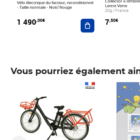
Collector 4 timbres
Vélo électrique du facteur, reconditionné
Lettre Verte
- Taille normale - Noir/ Rouge
20g / France
1 490
7
,00€
,50€
Ajouter au panier
Vous pourriez également ai
Prix 1 490,00€
Prix 7,50€