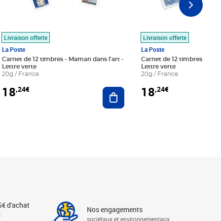
Livraison offerte
Livraison offerte
La Poste
La Poste
Carnet de 12 timbres - Maman dans l'art -
Carnet de 12 timbres - Le bl
Lettre verte
Lettre verte
20g / France
20g / France
18
18
,24€
,24€
r au panier
Ajouter au panier
5€ d'achat
Nos engagements
s
sociétaux et environnementaux