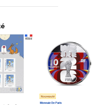
té
Prix 148,00€
Nouveauté
Monnaie De Paris