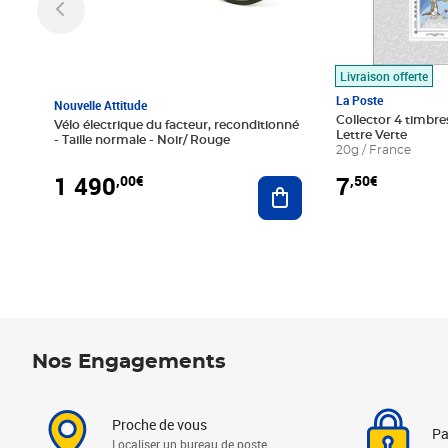
Livraison offerte
La Poste
Nouvelle Attitude
Collector 4 timbres
Vélo électrique du facteur, reconditionné
Lettre Verte
- Taille normale - Noir/ Rouge
20g / France
1 490
7
,00€
,50€
Ajouter au panier
Nos Engagements
Proche de vous
Pa
Localiser un bureau de poste