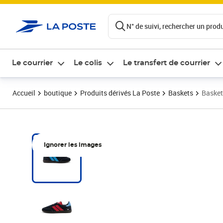
ontenu de la page
N° de suivi, rechercher un produi
Le courrier
Le colis
Le transfert de courrier
Accueil
boutique
Produits dérivés La Poste
Baskets
Basket
Ignorer les images