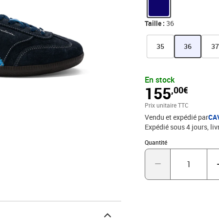
look sportswear à l'élég
uniques à déceler entre 
carrosserie flambant ne
Taille :
36
podium. 🏆🏁
35
36
3
En stock
155
,00€
Prix unitaire TTC
Vendu et expédié par
CA
Expédié sous 4 jours
liv
Quantité : 1
Quantité