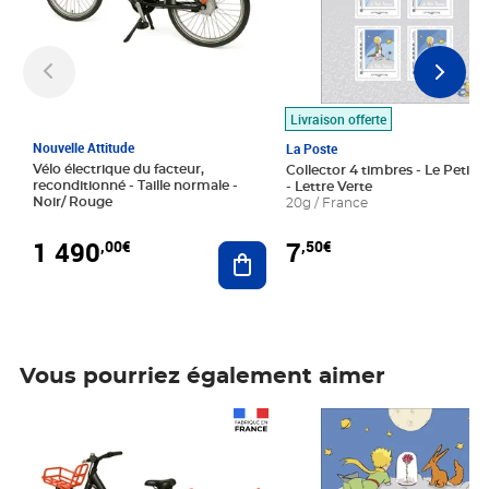
Livraison offerte
Nouvelle Attitude
La Poste
Vélo électrique du facteur,
Collector 4 timbres - Le Petit P
reconditionné - Taille normale -
- Lettre Verte
Noir/ Rouge
20g / France
1 490
7
,00€
,50€
Ajouter au panier
Vous pourriez également aimer
Prix 1 490,00€
Prix 7,50€