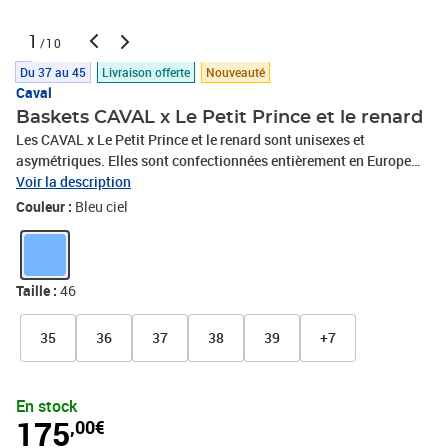
1
/10
Du 37 au 45
Livraison offerte
Nouveauté
Caval
Baskets CAVAL x Le Petit Prince et le renard
Les CAVAL x Le Petit Prince et le renard sont unisexes et
asymétriques. Elles sont confectionnées entièrement en Europe
avec des matériaux éco-responsables, traçables et labellisés.
Voir la description
Couleur :
Bleu ciel
Taille :
46
35
36
37
38
39
+7
En stock
175
,00€