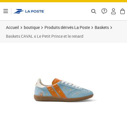
ontenu de la page
Accueil
boutique
Produits dérivés La Poste
Baskets
Baskets CAVAL x Le Petit Prince et le renard
Prix 175,00€