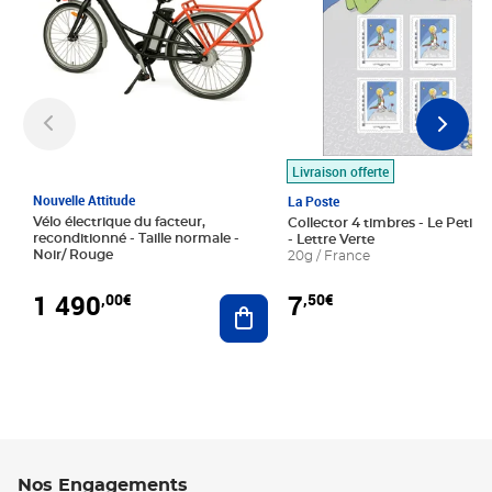
Livraison offerte
Nouvelle Attitude
La Poste
Vélo électrique du facteur,
Collector 4 timbres - Le Petit P
reconditionné - Taille normale -
- Lettre Verte
Noir/ Rouge
20g / France
1 490
7
,00€
,50€
Ajouter au panier
Nos Engagements