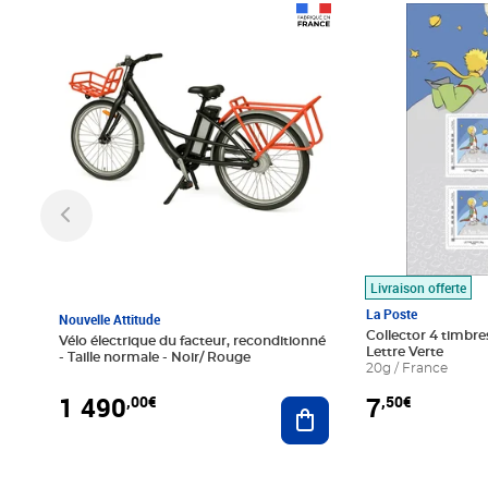
Prix 1 490,00€
Prix 7,50€
Livraison offerte
La Poste
Nouvelle Attitude
Collector 4 timbres
Vélo électrique du facteur, reconditionné
Lettre Verte
- Taille normale - Noir/ Rouge
20g / France
1 490
7
,00€
,50€
Ajouter au panier