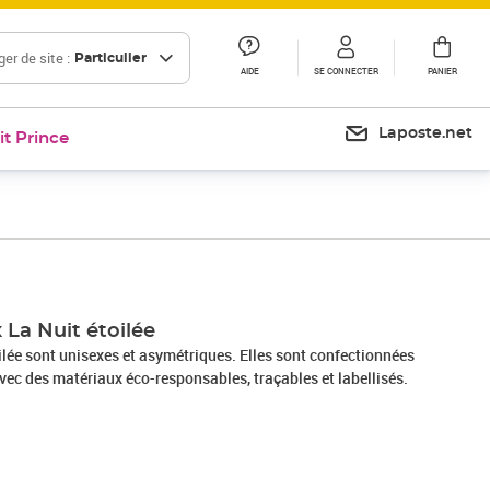
er de site :
Particulier
AIDE
SE CONNECTER
PANIER
Laposte.net
it Prince
 La Nuit étoilée
ilée sont unisexes et asymétriques. Elles sont confectionnées
vec des matériaux éco-responsables, traçables et labellisés.