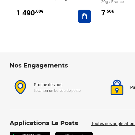
20g / France
1 490
7
,00€
,50€
Ajouter au panier
Nos Engagements
Proche de vous
Pa
Localiser un bureau de poste
Applications La Poste
Toutes nos application