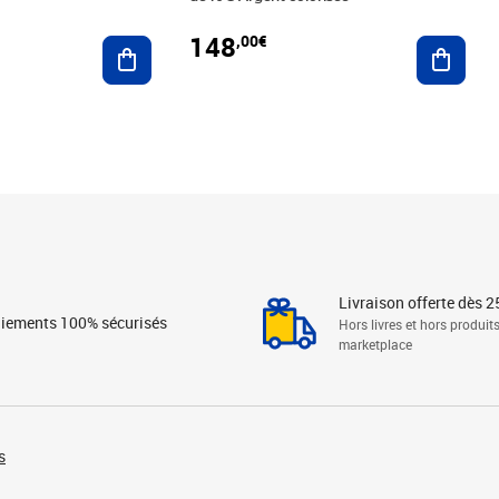
148
,00€
Ajouter au panier
Ajoute
Livraison offerte dès 2
iements 100% sécurisés
Hors livres et hors produit
marketplace
s