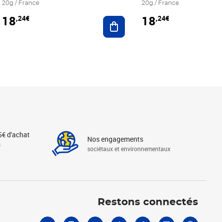
20g / France
20g / France
18
18
,24€
,24€
r au panier
Ajouter au panier
5€ d'achat
Nos engagements
s
sociétaux et environnementaux
Linkedin
Instagram
X
Tiktok
Facebook
Youtube
Threads
Restons connectés