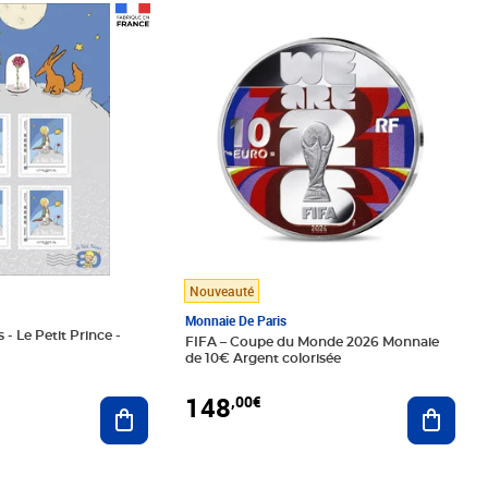
Prix 148,00€
Nouveauté
Monnaie De Paris
 - Le Petit Prince -
FIFA – Coupe du Monde 2026 Monnaie
de 10€ Argent colorisée
148
,00€
Ajouter au panier
Ajoute