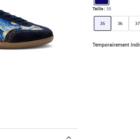
Taille :
35
35
36
3
Temporairement Indi