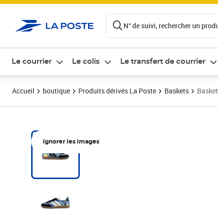
ontenu de la page
N° de suivi, rechercher un produi
Le courrier
Le colis
Le transfert de courrier
Accueil
boutique
Produits dérivés La Poste
Baskets
Basket
Ignorer les images