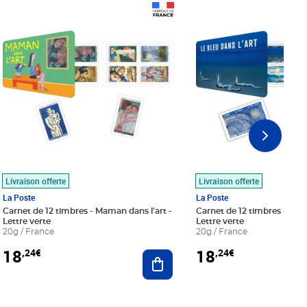
Prix 18,24€
Prix 18,24€
Livraison offerte
Livraison offerte
La Poste
La Poste
Carnet de 12 timbres - Maman dans l'art -
Carnet de 12 timbres - Le bl
Lettre verte
Lettre verte
20g / France
20g / France
18
18
,24€
,24€
r au panier
Ajouter au panier